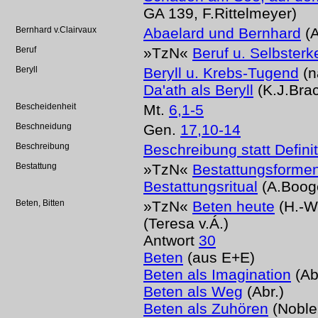
GA 139, F.Rittelmeyer)
Bernhard v.Clairvaux
Abaelard und Bernhard
(A
Beruf
»TzN«
Beruf u. Selbsterk
Beryll
Beryll u. Krebs-Tugend
(n
Da'ath als Beryll
(K.J.Brac
Bescheidenheit
Mt.
6,1-5
Beschneidung
Gen.
17,10-14
Beschreibung
Beschreibung statt Defini
Bestattung
»TzN«
Bestattungsforme
Bestattungsritual
(A.Booge
Beten, Bitten
»TzN«
Beten heute
(H.-W
(Teresa v.Á.)
Antwort
30
Beten
(aus E+E)
Beten als Imagination
(Ab
Beten als Weg
(Abr.)
Beten als Zuhören
(Noble