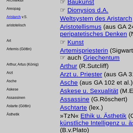
Architektur
☞
Baukunst
Areopag
☞
Dionysios d.A.
Aristarch
v.S.
Weltsystem des Aristarch
aristotelisch
Aristotellismus
(aus GA 2
peripatetisches Denken
(
Art
☞
Kunst
Artemis (Göttin)
Artemispriesterin
(Sigwart
☞ auch
Griechentum
Arthur, Artus (König)
Arthur
(R.Sutcliff)
Arzt
Arzt u. Priester
(aus GA 3
Asche
Asche
(aus GA 102 et al.)
Askese
Askese u. Sexualität
(M.E
Assassinen
Assassine
(G.Röschert)
Astarte (Göttin)
Aschtarte
(lex.)
Ästhetik
»TzN«
Ethik u. Ästhetik
(C
künstliche Intelligenz u. 
(B.v.Plato)