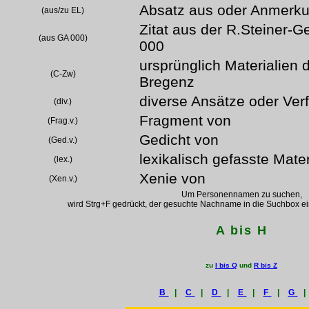
Absatz aus oder Anmerku
(aus/zu EL)
Zitat aus der R.Steiner-G
(aus GA 000)
000
ursprünglich Materialien
(C-Zw)
Bregenz
diverse Ansätze oder Ver
(div.)
Fragment von
(Frag.v.)
Gedicht von
(Ged.v.)
lexikalisch gefasste Mater
(lex.)
Xenie von
(Xen.v.)
Um Personennamen zu suchen,
wird Strg+F gedrückt, der gesuchte Nachname in die Suchbox ei
A bis H
zu
I bis Q
und
R bis Z
B
|
C
|
D
|
E
|
F
|
G