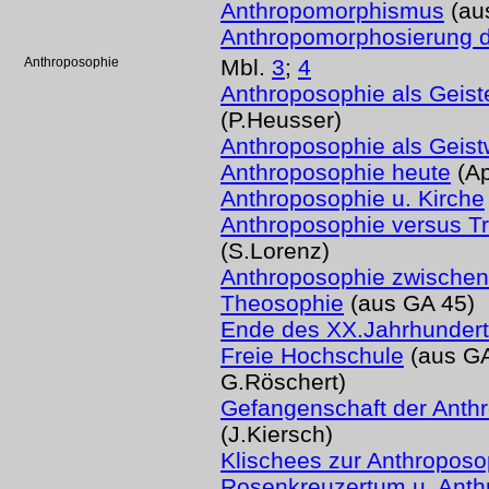
Anthropomorphismus
(au
Anthropomorphosierung d
Anthroposophie
Mbl.
3
;
4
Anthroposophie als Geist
(P.Heusser)
Anthroposophie als Geis
Anthroposophie heute
(Ap
Anthroposophie u. Kirche
Anthroposophie versus 
(S.Lorenz)
Anthroposophie zwischen 
Theosophie
(aus GA 45)
Ende des XX.Jahrhunder
Freie Hochschule
(aus GA
G.Röschert)
Gefangenschaft der Anth
(J.Kiersch)
Klischees zur Anthroposo
Rosenkreuzertum u. Anth