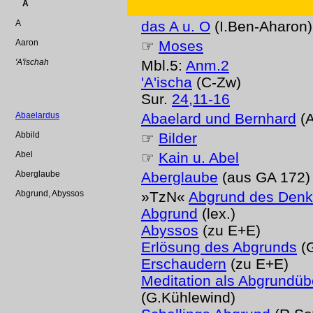
A
A
das A u. O
(I.Ben-Aharon)
Aaron
☞
Moses
'A'īschah
Mbl.5:
Anm.2
'A'ischa
(C-Zw)
Sur.
24,11-16
Abaelardus
Abaelard und Bernhard
(A
Abbild
☞
Bilder
Abel
☞
Kain u. Abel
Aberglaube
Aberglaube
(aus GA 172)
Abgrund, Abyssos
»TzN«
Abgrund des Den
Abgrund
(lex.)
Abyssos
(zu E+E)
Erlösung des Abgrunds
(G
Erschaudern
(zu E+E)
Meditation als Abgrundü
(G.Kühlewind)