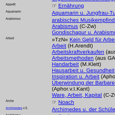
Appetit
☞
Ernährung
Aquamarin
Aquamarin u. Jungfrau-T
Arabismus
arabisches Musikempfin
Arabismus
(C-Zw)
Gondischapur u. Arabism
Arbeit
»TzN«
Kein Geld für Arbei
Arbeit
(H.Arendt)
Arbeitskraftverkaufen
(au
Arbeitsmethoden
(aus GA
Handarbeit
(M.Klett)
Hausarbeit u. Gesundheit
Inspiration u. Arbeit
(Aphor
Überwindung der Barbarei
(Aphor.v.I.Kant)
Ware, Arbeit, Kapital
(C-Z
Arche
☞
Noach
Archimedes
v.S.
Archimedes u. der Schüle