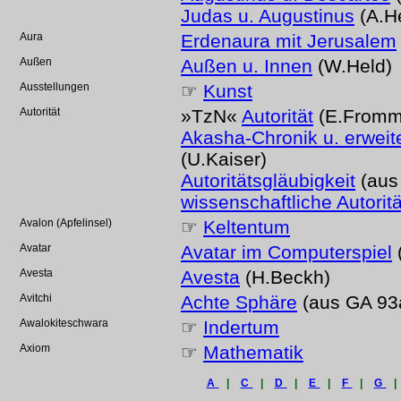
Judas u. Augustinus
(A.H
Aura
Erdenaura mit Jerusalem
Außen
Außen u. Innen
(W.Held)
Ausstellungen
☞
Kunst
Autorität
»TzN«
Autorität
(E.Fromm
Akasha-Chronik u. erweite
(U.Kaiser)
Autoritätsgläubigkeit
(aus 
wissenschaftliche Autoritä
Avalon (Apfelinsel)
☞
Keltentum
Avatar
Avatar im Computerspiel
Avesta
Avesta
(H.Beckh)
Avitchi
Achte Sphäre
(aus GA 93a
Awalokiteschwara
☞
Indertum
Axiom
☞
Mathematik
A
|
C
|
D
|
E
|
F
|
G