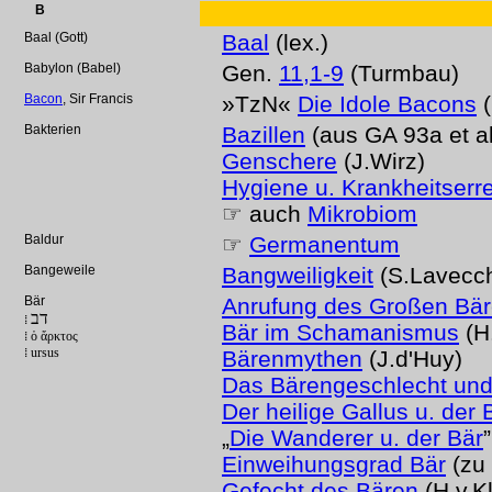
B
Baal (Gott)
Baal
(lex.)
Babylon (Babel)
Gen.
11,1-9
(Turmbau)
Bacon
, Sir Francis
»TzN«
Die Idole Bacons
(
Bakterien
Bazillen
(aus GA 93a et al
Genschere
(J.Wirz)
Hygiene u. Krankheitserr
☞ auch
Mikrobiom
Baldur
☞
Germanentum
Bangeweile
Bangweiligkeit
(S.Lavecch
Bär
Anrufung des Großen Bä
דב
⁞
Bär im Schamanismus
(H
⁞ ὁ ἄρκτος
⁞ ursus
Bärenmythen
(J.d'Huy)
Das Bärengeschlecht und
Der heilige Gallus u. der 
„
Die Wanderer u. der Bär
Einweihungsgrad Bär
(zu
Gefecht des Bären
(H.v.Kl