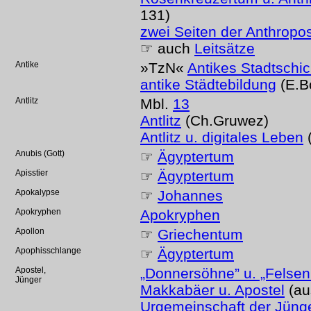
131)
zwei Seiten der Anthropo
☞ auch
Leitsätze
Antike
»TzN«
Antikes Stadtschic
antike Städtebildung
(E.B
Antlitz
Mbl.
13
Antlitz
(Ch.Gruwez)
Antlitz u. digitales Leben
(
Anubis (Gott)
☞
Ägyptertum
Apisstier
☞
Ägyptertum
Apokalypse
☞
Johannes
Apokryphen
Apokryphen
Apollon
☞
Griechentum
Apophisschlange
☞
Ägyptertum
Apostel,
„Donnersöhne” u. „Felse
Jünger
Makkabäer u. Apostel
(au
Urgemeinschaft der Jüng