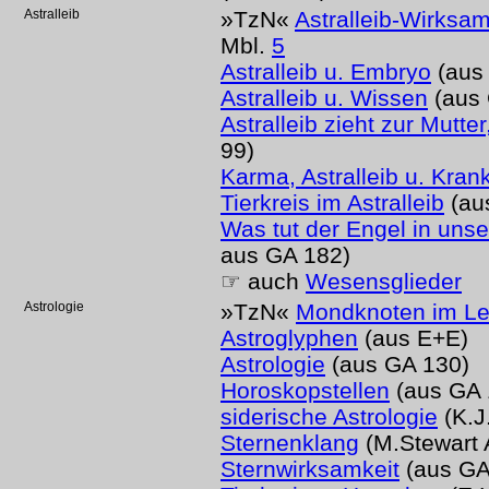
Astralleib
»TzN«
Astralleib-Wirksam
Mbl.
5
Astralleib u. Embryo
(aus
Astralleib u. Wissen
(aus 
Astralleib zieht zur Mutte
99)
Karma, Astralleib u. Kran
Tierkreis im Astralleib
(au
Was tut der Engel in unse
aus GA 182)
☞ auch
Wesensglieder
Astrologie
»TzN«
Mondknoten im Le
Astroglyphen
(aus E+E)
Astrologie
(aus GA 130)
Horoskopstellen
(aus GA 1
siderische Astrologie
(K.J
Sternenklang
(M.Stewart
Sternwirksamkeit
(aus GA