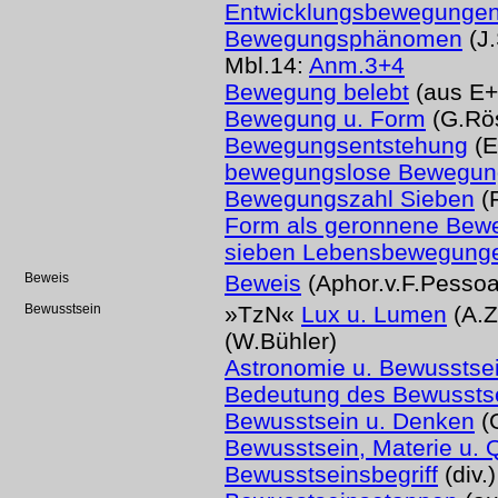
Entwicklungsbewegunge
Bewegungsphänomen
(J.
Mbl.14:
Anm.3+4
Bewegung belebt
(aus E+
Bewegung u. Form
(G.Rös
Bewegungsentstehung
(E
bewegungslose Bewegun
Bewegungszahl Sieben
(
Form als geronnene Bew
sieben Lebensbewegung
Beweis
Beweis
(Aphor.v.F.Pessoa
Bewusstsein
»TzN«
Lux u. Lumen
(A.Z
(W.Bühler)
Astronomie u. Bewusstse
Bedeutung des Bewussts
Bewusstsein u. Denken
(
Bewusstsein, Materie u. 
Bewusstseinsbegriff
(div.)