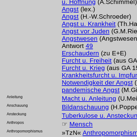
u. Hoffnung
(A.Schimmel)
Angst
(lex.)
Angst
(H.-W.Schroeder)
Angst u. Krankheit
(Th.Ha
Angst vor Juden
(G.M.Rie
Angstwesen
(Angstwesen
Antwort
49
Erschaudern
(zu E+E)
Furcht u. Freiheit
(aus GA
Furcht u. Krieg
(aus GA 1
Krankheitsfurcht u. Impfu
Notwendigkeit der Angst
(
pandemische Angst
(M.Gi
Anleitung
Macht u. Anleitung
(U.Mei
Anschauung
Bildanschauung
(H.Popp
Ansteckung
Tuberkulose u. Anstecku
Anthropos
☞
Mensch
Anthropomorphismus
»TzN«
Anthropomorphis