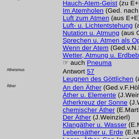
Hauch-Atem-Geist
(zu E+
Im Atemholen
(Ged. nach
Luft zum Atmen
(aus E+E
Luft- u. Lichtentstehung
(
Nutation u. Atmung
(aus 
Sprechen u. Atmen als Op
Wenn der Atem
(Ged.v.N.
Wetter, Atmung u. Erdbe
☞ auch
Pneuma
Atheismus
Antwort
57
Leugnen des Göttlichen
(
Äther
An den Äther
(Ged.v.F.Höl
Äther u. Elemente
(J.Wein
Ätherkreuz der Sonne
(J.
chemischer Äther
(E.Mart
Der Äther
(J.Weinzierl)
Klangäther u. Wasser
(E.M
Lebensäther u. Erde
(E.Ma