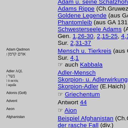
Adam u. seine Schatzhöh
Adams Rippe
(Ch.Gruwez
Goldene Legende
(aus GA
Phantomleib
(aus GA 131 
Schwesterseele Adams
(A
Gen.
1,26-30
,
2,15-25
,
4,
Sur.
2,31-37
Adam Qadmon
Mensch u. Tierkreis
(aus 
אדם קדמן
⁞
Sur.
4,1
☞ auch
Kabbala
Adler
AQL
Adler-Mensch
נשר
⁞
Skorpion- u. Adlerwirkung
⁞ ὁ αετός
⁞ aquila
Skorpion-Adler
(E.Haich)
Adonis (Gott)
☞
Griechentum
Advent
Antwort
44
Aeon
☞
Aion
Afghanistan
Beispiel Afghanistan
(Ch.
der rasche Fall
(div.)