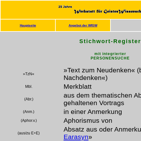
Hauptseite
Angebot der WfGW
Stichwort-Register
mit integrierter
PERSONENSUCHE
»Text zum Neudenken« (
»TzN«
Nachdenken«)
Merkblatt
Mbl.
aus dem thematischen Abr
(Abr.)
gehaltenen Vortrags
in einer Anmerkung
(Anm.)
Aphorismus von
(Aphor.v.)
Absatz aus oder Anmerku
(aus/zu E+E)
Earasyn
»