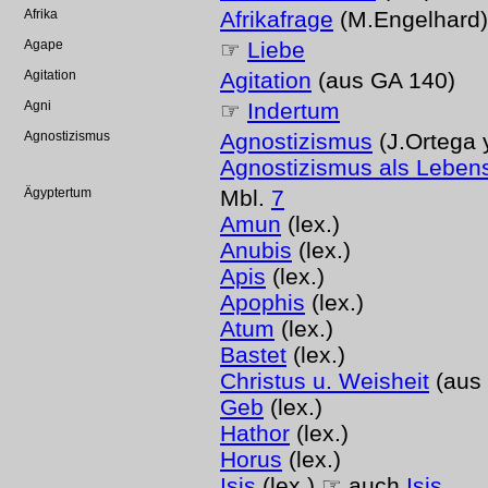
Afrika
Afrikafrage
(M.Engelhard)
Agape
☞
Liebe
Agitation
Agitation
(aus GA 140)
Agni
☞
Indertum
Agnostizismus
Agnostizismus
(J.Ortega 
Agnostizismus als Leben
Ägyptertum
Mbl.
7
Amun
(lex.)
Anubis
(lex.)
Apis
(lex.)
Apophis
(lex.)
Atum
(lex.)
Bastet
(lex.)
Christus u. Weisheit
(aus
Geb
(lex.)
Hathor
(lex.)
Horus
(lex.)
Isis
(lex.) ☞ auch
Isis