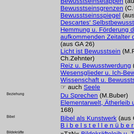
Bewusstseinsetappen
(au
Bewusstseinsgrenzen
(C.
Bewusstseinsspiegel
(aus
Descartes' Selbstbewusst
Hemmung u. Förderung de
aufkommenden Zeitalter 
(aus GA 26)
Licht ist Bewusstsein
(M.
Ch.Zehnter)
Reiz u. Bewusstwerdung
(
Wesensglieder u. Ich-Be
Wissenschaft u. Bewusst
☞ auch
Seele
Beziehung
Du Sprechen
(M.Buber)
Elementarwelt, Ätherleib
168)
Bibel
Bibel als Kunstwerk
(aus 
B i b e l s t e l l e n ü b e r
Bildekräfte
»TzN«
Bildekräfteleib u.