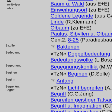
עצ
⁞
Baum u. Wald
(aus E+E)
⁞ τό δένδρον
⁞ arbor
Einweihungsort
(zu E+E)
Goldene Legende
(aus GA
Linde
(R.Kleimann)
Ölbaum
(zu E+E)
Paulus, Sibyllen u. Ölba
Gen.2,
8-25
(Paradiesbä
Bazillen
☞
Bakterien
Bedeutung
»TzN«
Doppelbedeutung
Bedeutungswolke
(L.Bös
Begegnung
Begegnungskonflikt
(M.Wa
Beginen
»TzN«
Beginen
(D.Sölle)
Beginn
☞
Anfang
Begreifen,
»TzN«
Licht begreifen
(A.
Begriff
Begriff
(C.G.Jung)
Begreifen geistiger Tatsa
Begriff u. Imagination
(G.
Begriff u. Inspiration
(G.Rö