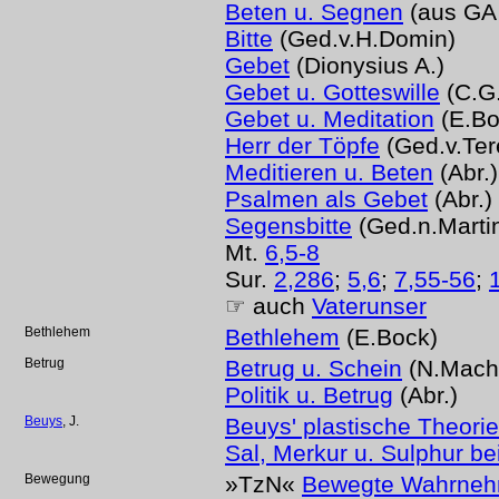
Beten u. Segnen
(aus GA 
Bitte
(Ged.v.H.Domin)
Gebet
(Dionysius A.)
Gebet u. Gotteswille
(C.G
Gebet u. Meditation
(E.Bo
Herr der Töpfe
(Ged.v.Ter
Meditieren u. Beten
(Abr.)
Psalmen als Gebet
(Abr.)
Segensbitte
(Ged.n.Martin
Mt.
6,5-8
Sur.
2,286
;
5,6
;
7,55-56
;
☞ auch
Vaterunser
Bethlehem
Bethlehem
(E.Bock)
Betrug
Betrug u. Schein
(N.Machi
Politik u. Betrug
(Abr.)
Beuys
, J.
Beuys' plastische Theorie
Sal, Merkur u. Sulphur b
Bewegung
»TzN«
Bewegte Wahrne