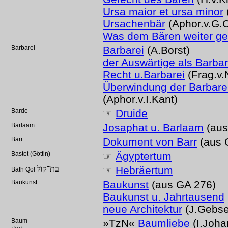
Ursa maior et ursa minor
Ursachenbär
(Aphor.v.G.C
Was dem Bären weiter g
Barbarei
Barbarei
(A.Borst)
der Auswärtige als Barbar
Recht u.Barbarei
(Frag.v.
Überwindung der Barbarei
(Aphor.v.I.Kant)
Barde
☞
Druide
Barlaam
Josaphat u. Barlaam
(aus
Barr
Dokument von Barr
(aus 
Bastet (Göttin)
☞
Ägyptertum
בת־קול
☞
Hebräertum
Bath Qol
Baukunst
Baukunst
(aus GA 276)
Baukunst u. Jahrtausend
neue Architektur
(J.Gebse
Baum
»TzN«
Baumliebe
(I.Joha