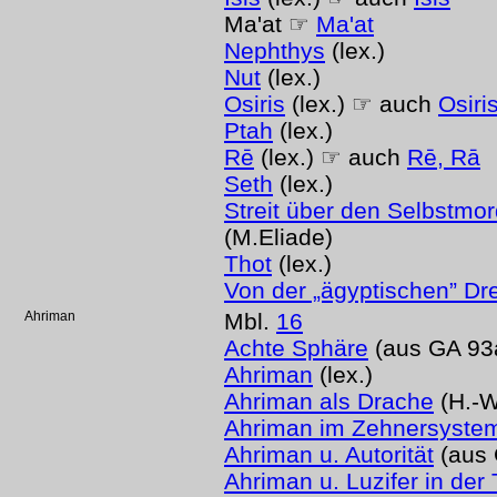
Ma'at ☞
Ma'at
Nephthys
(lex.)
Nut
(lex.)
Osiris
(lex.) ☞ auch
Osiri
Ptah
(lex.)
Rē
(lex.) ☞ auch
Rē, Rā
Seth
(lex.)
Streit über den Selbstmor
(M.Eliade)
Thot
(lex.)
Von der „ägyptischen” Dre
Ahriman
Mbl.
16
Achte Sphäre
(aus GA 93a
Ahriman
(lex.)
Ahriman als Drache
(H.-W
Ahriman im Zehnersyste
Ahriman u. Autorität
(aus 
Ahriman u. Luzifer in der