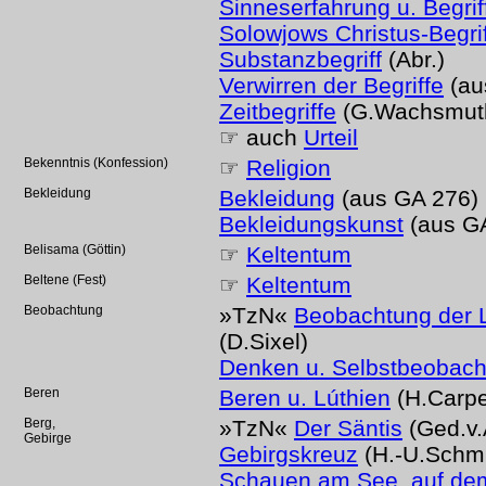
Sinneserfahrung u. Begrif
Solowjows Christus-Begrif
Substanzbegriff
(Abr.)
Verwirren der Begriffe
(au
Zeitbegriffe
(G.Wachsmut
☞ auch
Urteil
Bekenntnis (Konfession)
☞
Religion
Bekleidung
Bekleidung
(aus GA 276)
Bekleidungskunst
(aus G
Belisama (Göttin)
☞
Keltentum
Beltene (Fest)
☞
Keltentum
Beobachtung
»TzN«
Beobachtung der 
(D.Sixel)
Denken u. Selbstbeobac
Beren
Beren u. Lúthien
(H.Carpe
Berg,
»TzN«
Der Säntis
(Ged.v.
Gebirge
Gebirgskreuz
(H.-U.Schm
Schauen am See, auf dem