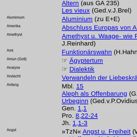
Altern
(aus GA 235)
Les vieux
(Ged.v.J.Brel)
Aluminium
Aluminium
(zu E+E)
Amerika
Abschluss Europas von A
Amethyst
Amethyst u. Waage- wie 
J.Reinhard)
Amt
Funktionärswahn
(H.Hahn
Amun (Gott)
☞
Ägyptertum
Analyse
☞
Dialektik
Andacht
Verwandeln der Liebeskrä
Anfang
Mbl.
15
Aleph als Offenbarung
(G
Urbeginn
(Ged.v.P.Ovidiu
Gen.
1,1
Pro.
8,22-24
Jh.
1,1-3
Angst
»TzN«
Angst u. Freiheit
(