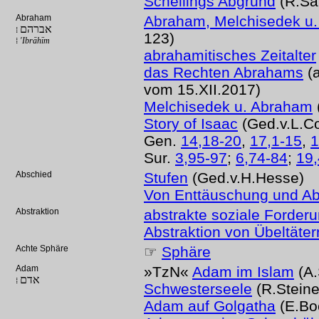
Schellings Abgrund
(R.Saf
Abraham
Abraham, Melchisedek u. 
אברהם
⁞
123)
⁞
'Ibrāhīm
abrahamitisches Zeitalter
das Rechten Abrahams
(a
vom 15.XII.2017)
Melchisedek u. Abraham
Story of Isaac
(Ged.v.L.C
Gen.
14,18-20
,
17,1-15
,
1
Sur.
3,95-97
;
6,74-84
;
19,
Abschied
Stufen
(Ged.v.H.Hesse)
Von Enttäuschung und A
Abstraktion
abstrakte soziale Forder
Abstraktion von Übeltäter
Achte Sphäre
☞
Sphäre
Adam
»TzN«
Adam im Islam
(A.
אדם
⁞
Schwesterseele
(R.Steine
Adam auf Golgatha
(E.Bo