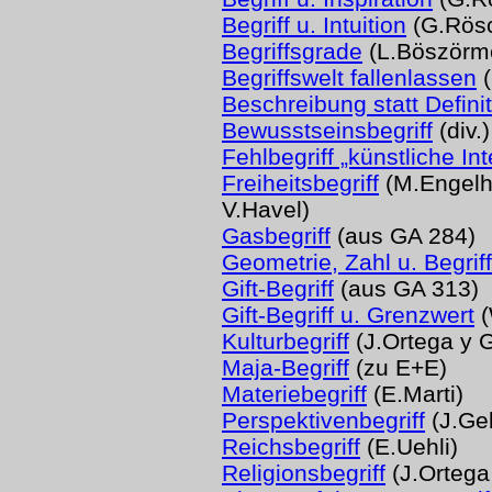
Begriff u. Intuition
(G.Rösc
Begriffsgrade
(L.Böszörm
Begriffswelt fallenlassen
(
Beschreibung statt Defini
Bewusstseinsbegriff
(div.)
Fehlbegriff „künstliche Int
Freiheitsbegriff
(M.Engelha
V.Havel)
Gasbegriff
(aus GA 284)
Geometrie, Zahl u. Begriff
Gift-Begriff
(aus GA 313)
Gift-Begriff u. Grenzwert
(
Kulturbegriff
(J.Ortega y G
Maja-Begriff
(zu E+E)
Materiebegriff
(E.Marti)
Perspektivenbegriff
(J.Ge
Reichsbegriff
(E.Uehli)
Religionsbegriff
(J.Ortega