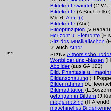
Bildekräftewandel
(G.Wac
Bildekräfte
(A.Suchantke)
Mbl.6:
Anm.)))
Bildekräfte
(Abr.)
Bildeprinzipien
(V.Harlan)
Horizont u. Elemente
(E.M
Sitz des Musikalischen
(H
☞ auch
Äther
Bilder
»TzN«
Altpersische Todes
Wortbilder und -blasen
(H
Abbilder
(aus GA 183)
Bild, Phantasie u. Imagin
Bildanschauung
(H.Popp
Bilder rahmen
(A.Heertsc
Bildmeditation
(L.Böszörm
gefangen in Bildern
(J.Kie
image making
(H.Arendt)
maschinelles Bilderkenn