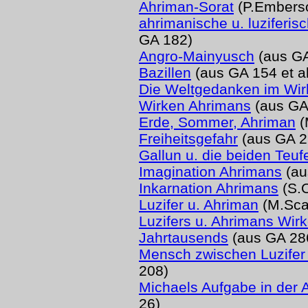
Ahriman-Sorat
(P.Embers
ahrimanische u. luziferi
GA 182)
Angro-Mainyusch
(aus GA
Bazillen
(aus GA 154 et al
Die Weltgedanken im Wir
Wirken Ahrimans
(aus GA
Erde, Sommer, Ahriman
(
Freiheitsgefahr
(aus GA 2
Gallun u. die beiden Teuf
Imagination Ahrimans
(au
Inkarnation Ahrimans
(S.O
Luzifer u. Ahriman
(M.Sca
Luzifers u. Ahrimans Wir
Jahrtausends
(aus GA 28
Mensch zwischen Luzifer
208)
Michaels Aufgabe in der
26)