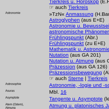
Tierkreis u. Horoskop
(E.
☞ auch
Tierkreis
Astronomie
»TzN«
Anmassung
(H.Ba
Astroglyphen
(aus E+E)
Astronomie u. Bewusstse
astronomische Phänome
Frühlingspunkt
(Abr.)
Frühlingspunkt
(zu E+E)
Mathematik u. Astronomi
Nutation
(aus GA 201)
Nutation u. Atmung
(aus 
Präzession
(aus GA 126)
Präzessionsbewegung
(Ab
☞ auch
Sterne
|
Tierkreis
Astrosophie
Astronomie, -logie und -s
Asuras
Mbl.
16
Asymptote
Tangente u. Asymptote
(l
Atem (Odem),
Atmung u. platonisches J
Atmung