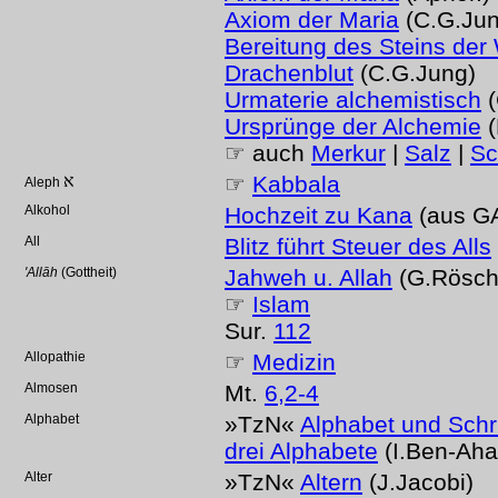
Axiom der Maria
(C.G.Jun
Bereitung des Steins der
Drachenblut
(C.G.Jung)
Urmaterie alchemistisch
(
Ursprünge der Alchemie
(
☞ auch
Merkur
|
Salz
|
Sc
א
☞
Kabbala
Aleph
Alkohol
Hochzeit zu Kana
(aus GA
All
Blitz führt Steuer des Alls
'Allāh
(Gottheit)
Jahweh u. Allah
(G.Rösch
☞
Islam
Sur.
112
Allopathie
☞
Medizin
Almosen
Mt.
6,2-4
Alphabet
»TzN«
Alphabet und Schri
drei Alphabete
(I.Ben-Aha
Alter
»TzN«
Altern
(J.Jacobi)