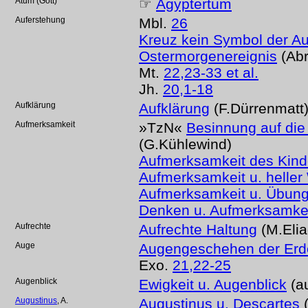
Atum (Gott)
☞
Ägyptertum
Auferstehung
Mbl.
26
Kreuz kein Symbol der A
Ostermorgenereignis
(Abr
Mt.
22,23-33 et al.
Jh.
20,1-18
Aufklärung
Aufklärung
(F.Dürrenmatt
Aufmerksamkeit
»TzN«
Besinnung auf die
(G.Kühlewind)
Aufmerksamkeit des Kin
Aufmerksamkeit u. heller 
Aufmerksamkeit u. Übun
Denken u. Aufmerksamke
Aufrechte
Aufrechte Haltung
(M.Elia
Auge
Augengeschehen der Erd
Exo.
21,22-25
Augenblick
Ewigkeit u. Augenblick
(a
Augustinus
, A.
Augustinus u. Descartes
(