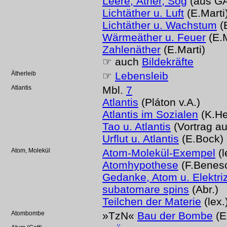
Leere, Äther, Sog
(aus GA
Lichtäther u. Luft
(E.Marti
Lichtäther u. Wachstum
(E
Wärmeäther u. Feuer
(E.M
Zahlenäther
(E.Marti)
☞ auch
Bildekräfte
Ätherleib
☞
Lebensleib
Atlantis
Mbl.
7
Atlantis
(Pláton v.A.)
Atlantis im Sozialen
(K.He
Tao u. Atlantis
(Vortrag a
Urflut u. Atlantis
(E.Bock)
Atom, Molekül
Atom-Molekül-Exempel
(l
Atomhypothese
(F.Benes
Gedanke, Atom u. Elektriz
subatomare spins
(Abr.)
Teilchen der Materie
(lex.
Atombombe
»TzN«
Bau der Bombe
(E