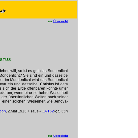
zur
Übersicht
ISTUS
iehen will, so ist es gut, das Sonnenlicht
 Mondenlicht? Sie sind ein und dasselbe
er im Mondenlicht wird das Sonnenlicht
ova ein und dasselbe. Christus ist dem
 es sich der Erde offenbaren konnte unter
iederum, wenn eine so hehre Wesenheit
 der übersinnlichen Welten nach seiner
ch einer solchen Wesenheit wie Jehova-
don
, 2.Mai 1913 ♀ (aus «
GA 152
»; S.35f)
zur
Übersicht