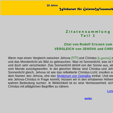
Zitatensammlung
Teil 1
Zitat von Rudolf S
zum
TEINER
VERGLEICH von JEHOVA und CHR
יהוו
Wenn man einen Vergleich zwischen Jehova
[
]
und Christus
[
ὁ χριστός
]
z
und das Mondenlicht als Bild zu gebrauchen. Was ist Sonnenlicht, was ist
und doch sehr verschieden. Das Sonnenlicht strömt von der Sonne aus, ab
vom Monde zurückgeworfen. In der gleichen Weise sind Christus und Jeh
Sonnenlicht gleich, Jehova ist wie das reflektierte Christus-Licht, insofern
dem Namen des Jehova, ehe das
Mysterium von Golgatha
eintrat. Und w
wie Jehova-Christus in Frage kommt, müssen wir in den erhabenen Höhen
wahren Bedeutung suchen. In Wirklichkeit ist es eine Vermessenheit, si
Christus mit alltäglichen Begriffen zu nähern.
Lon
weiter