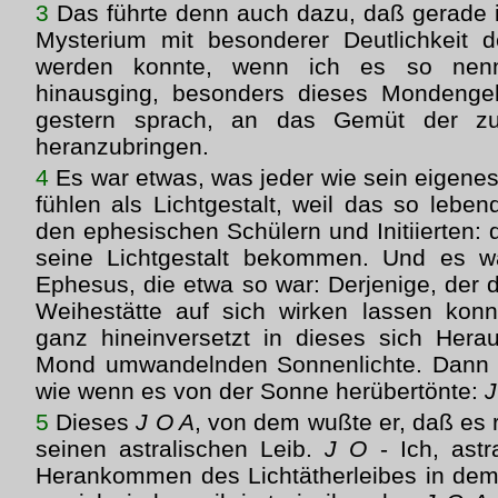
3
Das führte denn auch dazu, daß gerade 
Mysterium mit besonderer Deutlichkeit d
werden konnte, wenn ich es so nenn
hinausging, besonders dieses Mondenge
gestern sprach, an das Gemüt der z
heranzubringen.
4
Es war etwas, was jeder wie sein eigenes 
fühlen als Lichtgestalt, weil das so lebe
den ephesischen Schülern und Initiierten:
seine Lichtgestalt bekommen. Und es wa
Ephesus, die etwa so war: Derjenige, der d
Weihestätte auf sich wirken lassen konn
ganz hineinversetzt in dieses sich Her
Mond umwandelnden Sonnenlichte. Dann t
wie wenn es von der Sonne herübertönte:
J
5
Dieses
J O A
, von dem wußte er, daß es 
seinen astralischen Leib.
J O
- Ich, astr
Herankommen des Lichtätherleibes in de