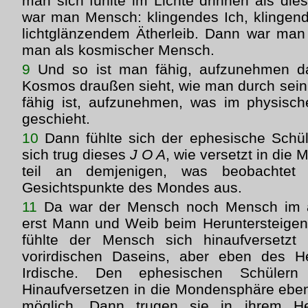
man sich fühlte im Lichte drinnen als die
war man Mensch: klingendes Ich, klingende
lichtglänzendem Ätherleib. Dann war man 
man als kosmischer Mensch.
9
Und so ist man fähig, aufzunehmen d
Kosmos draußen sieht, wie man durch sein 
fähig ist, aufzunehmen, was im physisc
geschieht.
10
Dann fühlte sich der ephesische Schüle
sich trug dieses
J O A
, wie versetzt in di
teil an demjenigen, was beobachtet
Gesichtspunkte des Mondes aus.
11
Da war der Mensch noch Mensch im a
erst Mann und Weib beim Heruntersteigen
fühlte der Mensch sich hinaufversetzt
vorirdischen Daseins, aber eben des
Irdische. Den ephesischen Schülern
Hinaufversetzen in die Mondensphäre ebe
möglich. Dann trugen sie in ihrem He