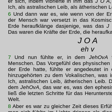
er sich, indem vibrierte in ihm das
J O A
,
Ich, als astralischen Leib, als ätherischen L
6
Und dann war es, wie wenn von der Er
der Mensch war versetzt in das Kosmis
Erde heraufklänge dasjenige, was das
J
Das waren die Kräfte der Erde, die herau
J O A
eh v
7
Und nun fühlte er, in dem
JehOvA
f
Menschen. Das Vorgefühl des physischen L
der Erde hatte, fühlte er angedeutet in
hinzugehörten zu dem Vokalischen, was
Ich, astralischen Leib, ätherischen Leib. 
dem
JehOvA
, das war es, was den ephesi
ließ die letzten Schritte für das Herunters
Welt.
8
Aber es war zu gleicher Zeit dieses Erf