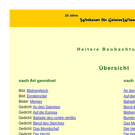
Heitere Beobacht
Übersicht
nach Art geordnet
nach 
Bild:
Bildvergleich
An de
Bild:
Einsteinzitat
Auf di
Bilder:
Memes
Ballad
Gedicht:
An den Salomon
Beruf 
Gedicht:
Auf die Europa
Bildve
Gedicht:
Ballade des contre-vérités
Bundes
Gedicht:
Beruf des Storches
Das M
Gedicht:
Das Mondschaf
Der He
Gedicht:
Der Hecht
Die be