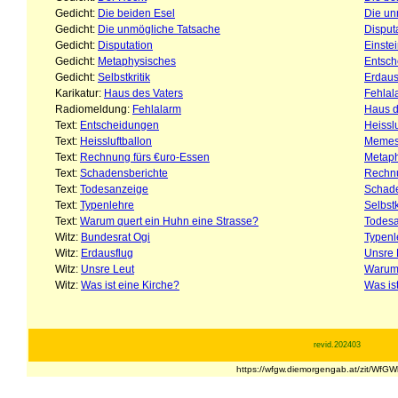
Gedicht:
Die beiden Esel
Die un
Gedicht:
Die unmögliche Tatsache
Disput
Gedicht:
Disputation
Einstei
Gedicht:
Metaphysisches
Entsc
Gedicht:
Selbstkritik
Erdaus
Karikatur:
Haus des Vaters
Fehlal
Radiomeldung:
Fehlalarm
Haus d
Text:
Entscheidungen
Heisslu
Text:
Heissluftballon
Meme
Text:
Rechnung fürs €uro-Essen
Metaph
Text:
Schadensberichte
Rechnu
Text:
Todesanzeige
Schade
Text:
Typenlehre
Selbstk
Text:
Warum quert ein Huhn eine Strasse?
Todes
Witz:
Bundesrat Ogi
Typenl
Witz:
Erdausflug
Unsre 
Witz:
Unsre Leut
Warum 
Witz:
Was ist eine Kirche?
Was is
revid.202403
https://wfgw.diemorgengab.at/zit/WfG