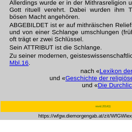
Allerdings wurde er in der Mithrasreligion
Gott rituell verehrt. Dabei wurden ihm T
bösen Macht angehören.
ABGEBILDET ist er auf mithräischen Relie
und von einer Schlange umschlungen (frü
oft trägt er zwei Schlüssel.
Sein ATTRIBUT ist die Schlange.
Zu seiner modernen, geisteswissenschaftli
Mbl.16
.
nach «
Lexikon de
und «
Geschichte der religiö
und «
Die Durchli
revid.201411
https://wfgw.diemorgengab.at/zit/WfGWle