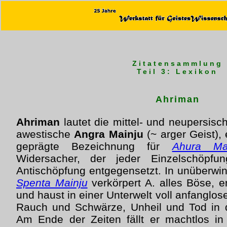
Zitatensammlung
Teil 3: Lexikon
Ahriman
Ahriman
lautet die mittel- und neupersis
awestische
Angra Mainju
(~ arger Geist),
geprägte Bezeichnung für
Ahura Ma
Widersacher, der jeder Einzelschöpfu
Antischöpfung entgegensetzt. In unüberw
Spenta Mainju
verkörpert A. alles Böse, e
und haust in einer Unterwelt voll anfanglose
Rauch und Schwärze, Unheil und Tod in d
Am Ende der Zeiten fällt er machtlos in 