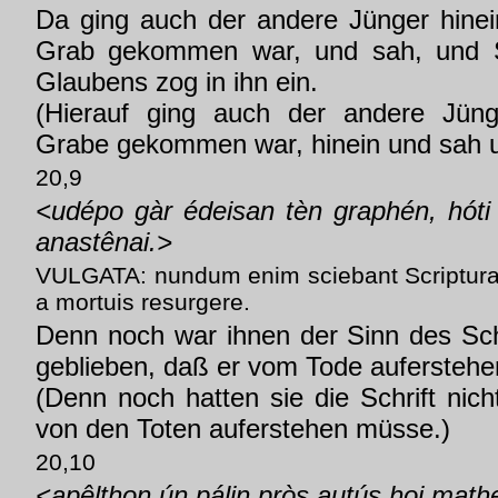
Da ging auch der andere Jünger hinei
Grab gekommen war, und sah, und Se
Glaubens zog in ihn ein.
(Hierauf ging auch der andere Jüng
Grabe gekommen war, hinein und sah u
20,9
<udépo gàr édeisan tèn graphén, hóti
anastênai.>
VULGATA: nundum enim sciebant Scriptura
a mortuis resurgere.
Denn noch war ihnen der Sinn des Sch
geblieben, daß er vom Tode auferstehe
(Denn noch hatten sie die Schrift nic
von den Toten auferstehen müsse.)
20,10
<apêlthon ún pálin pròs autús hoi math