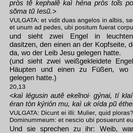
pròs tê kephalê kaì héna pròs toĩs po
sõma tũ Iesũ.>
VULGATA: et vidit duas angelos in albis, 
et unum ad pedes, ubi positum fuerat corpu
und sieht zwei Engel in leuchten
dasitzen, den einen an der Kopfseite,
da, wo der Leib Jesu gelegen hatte.
(und sieht zwei weißgekleidete Enge
Häupten und einen zu Füßen, wo 
gelegen hatte.)
20,13
<kaì légusin autê ekeĩnoi· gýnai, tí klaí
éran tòn kýrión mu, kaì uk oída pũ éth
VULGATA: Dicunt ei illi: Mulier, quid ploras?
Dominummeum: et nescio ubi posuerunt e
Und sie sprechen zu ihr: Weib, wa