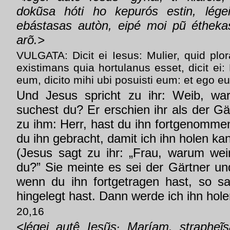
dokũsa hóti ho kepurós estin, légei
ebástasas autòn, eipé moi pũ étheka
arõ.>
VULGATA: Dicit ei Iesus: Mulier, quid plo
existimans quia hortulanus esset, dicit ei: 
eum, dicito mihi ubi posuisti eum: et ego e
Und Jesus spricht zu ihr: Weib, wa
suchest du? Er erschien ihr als der Gär
zu ihm: Herr, hast du ihn fortgenomme
du ihn gebracht, damit ich ihn holen ka
(Jesus sagt zu ihr: „Frau, warum we
du?” Sie meinte es sei der Gärtner un
wenn du ihn fortgetragen hast, so s
hingelegt hast. Dann werde ich ihn hole
20,16
<légei autê Iesũs· Maríam. strapheĩ