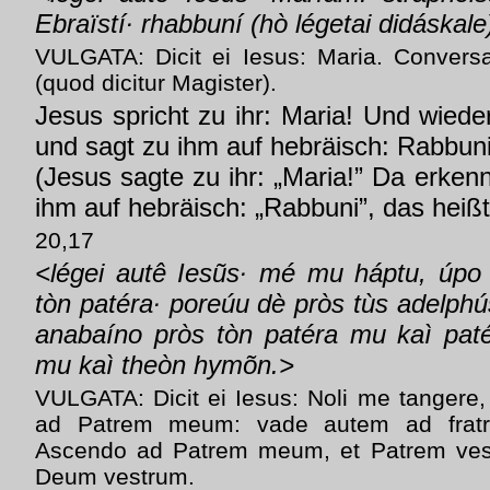
Ebraïstí· rhabbuní (hò légetai didáskale
VULGATA: Dicit ei Iesus: Maria. Conversa 
(quod dicitur Magister).
Jesus spricht zu ihr: Maria! Und wied
und sagt zu ihm auf hebräisch: Rabbuni,
(Jesus sagte zu ihr: „Maria!” Da erkenn
ihm auf hebräisch: „Rabbuni”, das heißt
20,17
<légei autê Iesũs· mé mu háptu, úpo
tòn patéra· poreúu dè pròs tùs adelphú
anabaíno pròs tòn patéra mu kaì pat
mu kaì theòn hymõn.>
VULGATA: Dicit ei Iesus: Noli me tanger
ad Patrem meum: vade autem ad fratr
Ascendo ad Patrem meum, et Patrem ve
Deum vestrum.