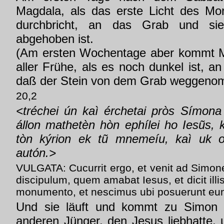
Magdala, als das erste Licht des Mo
durchbricht, an das Grab und sie
abgehoben ist.
(Am ersten Wochentage aber kommt M
aller Frühe, als es noch dunkel ist, a
daß der Stein von dem Grab weggenom
20,2
<tréchei ún kaì érchetai pròs Símona
állon mathetèn hòn ephílei ho Iesũs, k
tòn kýrion ek tũ mnemeíu, kaì uk 
autón.>
VULGATA: Cucurrit ergo, et venit ad Simon
discipulum, quem amabat Iesus, et dicit ill
monumento, et nescimus ubi posuerunt eu
Und sie läuft und kommt zu Simon
anderen Jünger, den Jesus liebhatte, 