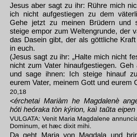
Jesus aber sagt zu ihr: Rühre mich ni
ich nicht aufgestiegen zu dem väter
Gehe jetzt zu meinen Brüdern und s
steige empor zum Weltengrunde, der vä
das Dasein gibt, der als göttliche Kraf
in euch.
(Jesus sagt zu ihr: „Halte mich nicht f
nicht zum Vater hinaufgestiegen. Geh
und sage ihnen: Ich steige hinauf 
eurem Vater, meinem Gott und eurem G
20,18
<érchetai Mariàm he Magdalenè angél
hóti heóraka tòn kýrion, kaì taũta eipen
VULGATA: Venit Maria Magdalene annuncians
Dominum, et hæc dixit mihi.
Da geht Maria von Magdala und brin