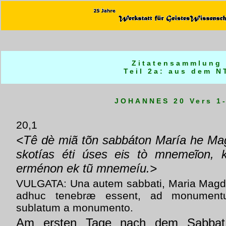
Zitatensammlung
Teil 2a: aus dem N
JOHANNES 20 Vers 1
20,1
<Tê dè miã tõn sabbáton María he Mag
skotías éti úses eis tò mnemeĩon, k
erménon ek tũ mnemeíu.>
VULGATA: Una autem sabbati, Maria Magd
adhuc tenebræ essent, ad monumentu
sublatum a monumento.
Am ersten Tage nach dem Sabbat