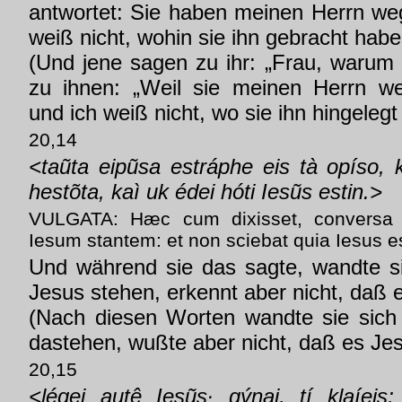
antwortet: Sie haben meinen Herrn w
weiß nicht, wohin sie ihn gebracht habe
(Und jene sagen zu ihr: „Frau, warum 
zu ihnen: „Weil sie meinen Herrn 
und ich weiß nicht, wo sie ihn hingelegt
20,14
<taũta eipũsa estráphe eis tà opíso, 
hestõta, kaì uk édei hóti Iesũs estin.>
VULGATA: Hæc cum dixisset, conversa e
Iesum stantem: et non sciebat quia Iesus es
Und während sie das sagte, wandte s
Jesus stehen, erkennt aber nicht, daß e
(Nach diesen Worten wandte sie sich
dastehen, wußte aber nicht, daß es Jes
20,15
<légei autê Iesũs· gýnai, tí klaíeis;