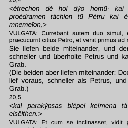
<étrechon dè hoi dýo homũ· kaì 
proédramen táchion tũ Pétru kaì él
mnemeĩon,>
VULGATA: Currebant autem duo simul, et 
præcucurrit citius Petro, et venit primus 
Sie liefen beide miteinander, und de
schneller und überholte Petrus und k
Grab.
(Die beiden aber liefen miteinander: D
lief voraus, schneller als Petrus, u
Grab.)
20,5
<kaì parakýpsas blépei keímena tà
eisêlthen.>
VULGATA: Et cum se inclinasset, vidit p