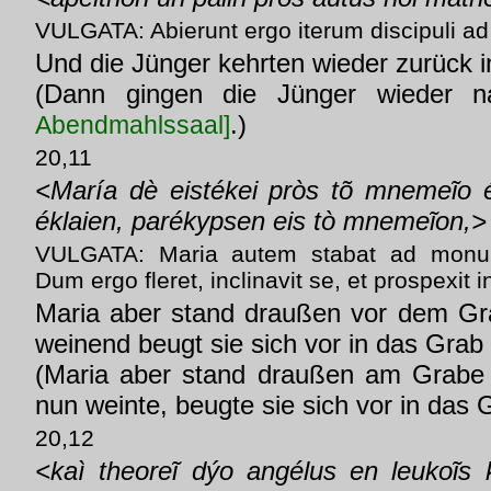
VULGATA: Abierunt ergo iterum discipuli a
Und die Jünger kehrten wieder zurück i
(Dann gingen die Jünger wieder
.)
Abendmahlssaal]
20,11
<María dè eistékei pròs tõ mnemeĩo 
éklaien, parékypsen eis tò mnemeĩon,>
VULGATA: Maria autem stabat ad monum
Dum ergo fleret, inclinavit se, et prospexi
Maria aber stand draußen vor dem Gr
weinend beugt sie sich vor in das Grab
(Maria aber stand draußen am Grabe 
nun weinte, beugte sie sich vor in das 
20,12
<kaì theoreĩ dýo angélus en leukoĩs