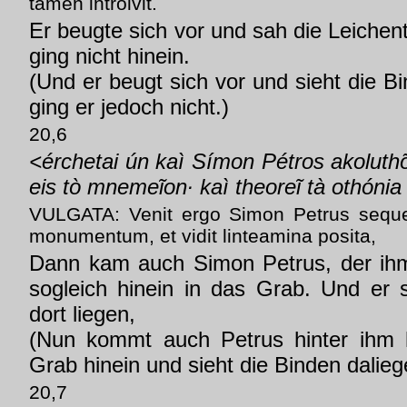
tamen introivit.
Er beugte sich vor und sah die Leichent
ging nicht hinein.
(Und er beugt sich vor und sieht die Bi
ging er jedoch nicht.)
20,6
<érchetai ún kaì Símon Pétros akoluthõ
eis tò mnemeĩon· kaì theoreĩ tà othóni
VULGATA: Venit ergo Simon Petrus sequen
monumentum, et vidit linteamina posita,
Dann kam auch Simon Petrus, der ihm
sogleich hinein in das Grab. Und er 
dort liegen,
(Nun kommt auch Petrus hinter ihm 
Grab hinein und sieht die Binden dalieg
20,7