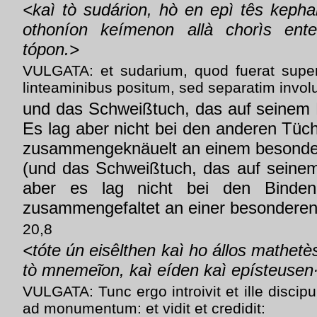
<kaì tò sudárion, hò en epì tês kepha
othoníon keímenon allà chorìs ente
tópon.>
VULGATA: et sudarium, quod fuerat supe
linteaminibus positum, sed separatim invo
und das Schweißtuch, das auf seinem 
Es lag aber nicht bei den anderen Tüc
zusammengeknäuelt an einem besonde
(und das Schweißtuch, das auf seine
aber es lag nicht bei den Binden
zusammengefaltet an einer besonderen 
20,8
<tóte ún eisêlthen kaì ho állos mathetè
tò mnemeĩon, kaì eíden kaì epísteusen
VULGATA: Tunc ergo introivit et ille discip
ad monumentum: et vidit et credidit: