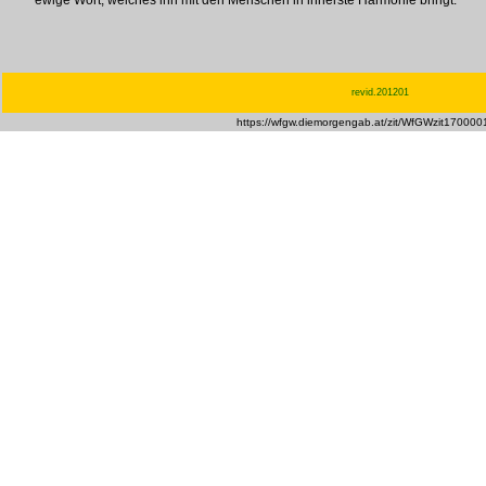
ewige Wort, welches ihn mit den Menschen in innerste Harmonie bringt.
revid.201201
https://wfgw.diemorgengab.at/zit/WfGWzit170000