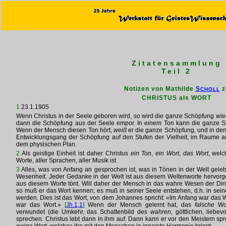
Zitatensammlung
Teil 2
Notizen von Mathilde
S
z
CHOLL
CHRISTUS als WORT
1
23.1.1905
Wenn Christus in der Seele geboren wird, so wird die ganze Schöpfung wied
dann die Schöpfung aus der Seele empor. In
einem
Ton kann die ganze Sc
Wenn der Mensch diesen Ton hört,
weiß
er die ganze Schöpfung, und in den
Entwicklungsgang der Schöpfung auf den Stufen der Vielheit, im Raume au
dem physischen Plan.
2
Als geistige Einheit ist daher Christus
ein Ton
,
ein Wort
,
das Wort
, welc
Worte, aller Sprachen, aller Musik ist.
3
Alles, was von Anfang an gesprochen ist, was in Tönen in der Welt gelebt
Wesenheit. Jeder Gedanke in der Welt ist aus diesem Weltenworte hervorge
aus diesem Worte tönt. Will daher der Mensch in das wahre Wesen der Ding
so muß er das Wort kennen; es muß in seiner Seele entstehen, d.h. in se
werden. Dies ist das Wort, von dem Johannes spricht: «Im Anfang war das W
war das Wort.»
[
Jh.1,1
]
Wenn der Mensch gelernt hat, das
falsche
Wor
verwundet (die Umkehr, das Schattenbild des
wahren
, göttlichen, liebe
sprechen. Christus lebt dann in ihm auf. Dann kann er vor den Meistern sp