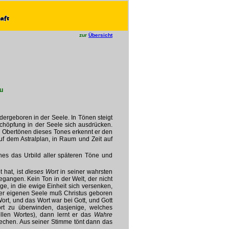
zur
Übersicht
u
ergeboren in der Seele. In Tönen steigt
höpfung in der Seele sich ausdrücken.
 Obertönen dieses Tones erkennt er den
f dem Astralplan, in Raum und Zeit auf
hes das Urbild aller späteren Töne und
 hat, ist
dieses Wort
in seiner wahrsten
gangen. Kein Ton in der Welt, der nicht
e, in die ewige Einheit sich versenken,
iner eigenen Seele muß Christus geboren
ort, und das Wort war bei Gott, und Gott
t zu überwinden, dasjenige, welches
vollen Wortes), dann lernt er das
Wahre
rechen. Aus seiner Stimme tönt dann das