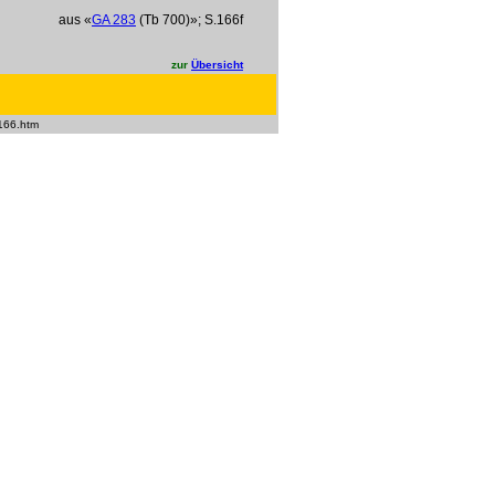
aus «
GA 283
(Tb 700)»; S.166f
zur
Übersicht
166.htm