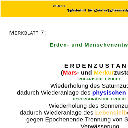
Merkblatt 7:
Erden- und Menschenentw
E R D E N Z U S T A N
(
Mars
- und
Merkur
zust
POLARISCHE EPOCHE
Wiederholung des Saturnzu
dadurch Wiederanlage des
physischen 
HYPERBORÄISCHE EPOCHE
Wiederholung des Sonnenzu
dadurch Wiederanlage des
Lebensleib
gegen Epochenende Trennung von S
Verwässerung