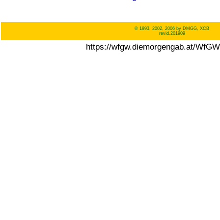
© 1993, 2002, 2006 by DMGG, XCB
revid.201909
https://wfgw.diemorgengab.at/WfG