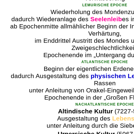
LEMURISCHE EPOCHE
Wiederholung des Mondenzu
dadurch Wiederanlage des
Seelenleib
es i
ab Epochenmitte allmählicher Beginn der I
Verhärtung,
im Enddrittel Austritt des Mondes 
Zweigeschlechtlichkei
Epochenende im „Untergang du
ATLANTISCHE EPOCHE
Beginn der eigentlichen Erdene
dadurch Ausgestaltung des
physischen L
Rassen
unter Anleitung von Orakel-Eingewei
Epochenende in der „Großen Flu
NACHATLANTISCHE EPOCHE
Altindische Kultur
(7227-
Ausgestaltung des
Lebens
unter Anleitung durch die Sie
Urpersische Kultur
(5067