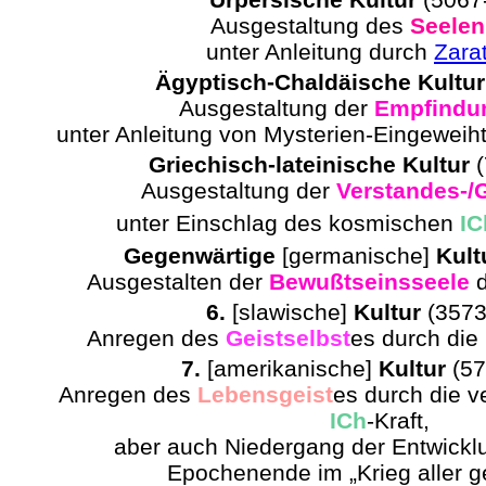
Ausgestaltung des
Seelen
unter Anleitung durch
Zara
Ägyptisch-Chaldäische Kultur
Ausgestaltung der
Empfindu
unter Anleitung von Mysterien-Eingeweiht
Griechisch-lateinische Kultur
(
Ausgestaltung der
Verstandes-/
unter Einschlag des kosmischen
IC
Gegenwärtige
[germanische]
Kult
Ausgestalten der
Bewußtseinsseele
d
6.
[slawische]
Kultur
(3573
Anregen des
Geistselbst
es durch di
7.
[amerikanische]
Kultur
(57
Anregen des
Lebensgeist
es durch die v
ICh
-Kraft,
aber auch Niedergang der Entwicklun
Epochenende im „Krieg aller ge