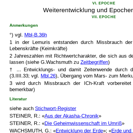
VI. EPOCHE
Weiterentwicklung und Epoche
VII. EPOCHE
Anmerkungen
°) vgl.
Mbl-B.36h
1 in der Lemuris entstanden durch Missbrauch der
Lebenskräfte (Keimkräfte)
2 Jahreszahlen mit Richtwertcharakter, die sich aus 
lassen (siehe G.Wachsmuth zu
Zeitbegriffen
)
† ... Entwicklungs- und damit Zeitenwende durch 
(3.IIII.33; vgl.
Mbl.26
), Übergang vom Mars- zum Merku
3 wird durch Missbrauch der ICh-Kraft vorbereitet
bemerkbar)
Literatur
siehe auch
Stichwort-Register
STEINER, R.: «
Aus der Akasha-Chronik
»
STEINER, R.: «
Die Geheimwissenschaft im Umriß
»
WACHSMUTH, G.: «
Entwicklung der Erde
»; «
Erde und