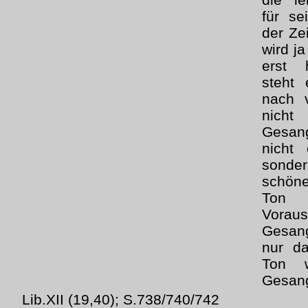
für se
der Zei
wird j
erst 
steht 
nach 
nicht
Gesan
nicht 
sonde
schön
Ton 
Vorau
Gesang
nur da
Ton w
Gesang
Lib.XII (19,40); S.738/740/742