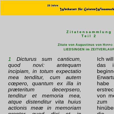
Zitatensammlung
Teil 2
Zitate von Augustinus von H
IPPO
LIEDSINGEN im ZEITVERLAU
1
Dicturus sum canticum,
Ich wil
quod novi: antequam
das 
incipiam, in totum expectatio
beginn
mea tenditur, cum autem
Erwar
cœpero, quantum ex illa in
habe
præteritum decerpsero,
erstrec
tenditur et memoria mea,
von me
atque distenditur vita huius
zum
actionis meæ in memoriam
hinübe
propter quod dixi et in
die 