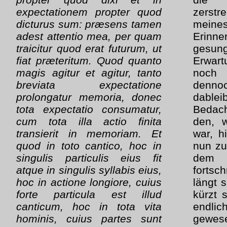
expectationem propter quod
zerst
dicturus sum: præsens tamen
mein
adest attentio mea, per quam
Erinne
traicitur quod erat futurum, ut
gesu
fiat præteritum. Quod quanto
Erwart
magis agitur et agitur, tanto
noch
breviata expectatione
dennoc
prolongatur memoria, donec
dable
tota expectatio consumatur,
Bedac
cum tota illa actio finita
den, w
transierit in memoriam. Et
war, h
quod in toto cantico, hoc in
nun zu
singulis particulis eius fit
dem
atque in singulis syllabis eius,
forts
hoc in actione longiore, cuius
längt 
forte particula est illud
kürzt 
canticum, hoc in tota vita
endlic
hominis, cuius partes sunt
gewes