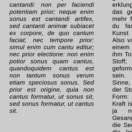
cantandi: non per faciendi
erklung
potentiam prior; neque enim
das ge
sonus est cantandi artifex,
mehr f
sed cantanti animæ subiacet
du fa
ex corpore, de quo cantum
Kunst
faciat; nec tempore prior:
Also v
simul enim cum cantu editur;
einem
nec prior electione: non enim
ihm Ton
potior sonus quam cantus,
Stoff
quandoquidem cantus est
geform
non tantum sonus verum
sein.
etiam speciosus sonus. Sed
Sinne, 
prior est origine, quia non
der St
cantus formatur, ut sonus sit,
Form: 
sed sonus formatur, ut cantus
Kraft i
sit.
ja n
Gesang
die Se
die le