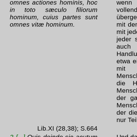
omnes actiones hominis, hoc
wenn
in toto sæculo filiorum
vollen
hominum, cuius partes sunt
überge
omnes vitæ hominum.
mit de
mit jed
jeder 
auch 
Handlu
etwa ei
mit
Mensch
die H
Mensch
der g
Mensc
der di
nur Tei
Lib.XI (28,38); S.664
2 [...]
Quis deinde sic acutum
Und da