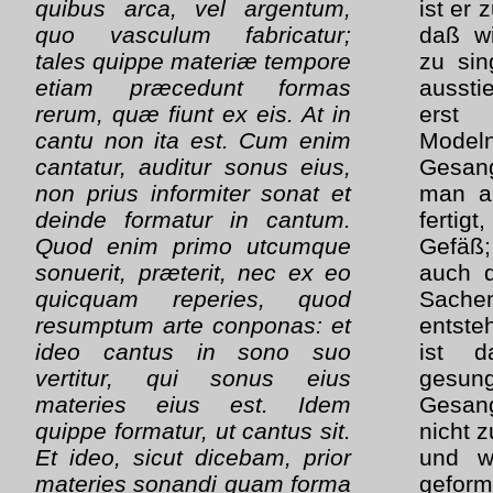
quibus arca, vel argentum,
ist er 
quo vasculum fabricatur;
daß wi
tales quippe materiæ tempore
zu sin
etiam præcedunt formas
ausst
rerum, quæ fiunt ex eis. At in
erst
cantu non ita est. Cum enim
Model
cantatur, auditur sonus eius,
Gesan
non prius informiter sonat et
man a
deinde formatur in cantum.
fertigt
Quod enim primo utcumque
Gefäß;
sonuerit, præterit, nec ex eo
auch d
quicquam reperies, quod
Sach
resumptum arte conponas: et
entste
ideo cantus in sono suo
ist d
vertitur, qui sonus eius
gesun
materies eius est. Idem
Gesang
quippe formatur, ut cantus sit.
nicht z
Et ideo, sicut dicebam, prior
und w
materies sonandi quam forma
gefor