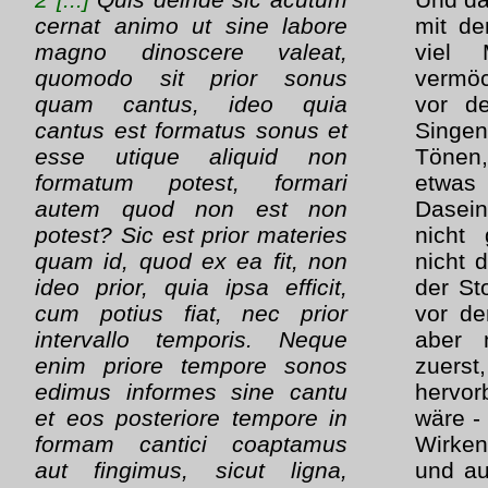
cernat animo ut sine labore
mit de
magno dinoscere valeat,
viel
quomodo sit prior sonus
vermöc
quam cantus, ideo quia
vor d
cantus est formatus sonus et
Singen
esse utique aliquid non
Tönen,
formatum potest, formari
etwas
autem quod non est non
Dasein
potest? Sic est prior materies
nicht
quam id, quod ex ea fit, non
nicht d
ideo prior, quia ipsa efficit,
der St
cum potius fiat, nec prior
vor de
intervallo temporis. Neque
aber n
enim priore tempore sonos
zuerst
edimus informes sine cantu
hervo
et eos posteriore tempore in
wäre - 
formam cantici coaptamus
Wirken
aut fingimus, sicut ligna,
und au