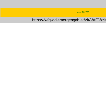
revid.202203
https://wfgw.diemorgengab.at/zit/WfGWz