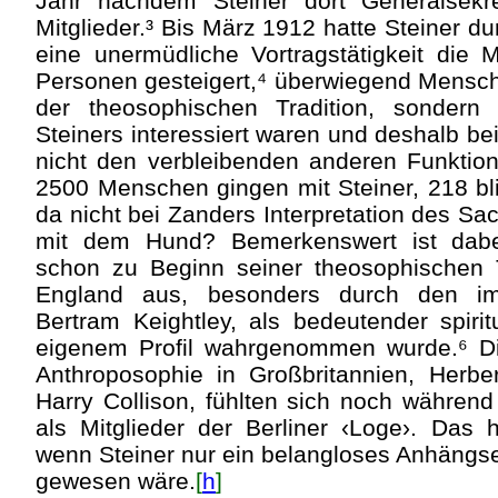
Jahr nachdem Steiner dort Generalsekr
Mitglieder.³ Bis März 1912 hatte Steiner du
eine unermüdliche Vortragstätigkeit die M
Personen gesteigert,⁴ überwiegend Mensche
der theosophischen Tradition, sondern
Steiners interessiert waren und deshalb b
nicht den verbleibenden anderen Funktion
2500 Menschen gingen mit Steiner, 218 bl
da nicht bei Zanders Interpretation des S
mit dem Hund? Bemerkenswert ist dabe
schon zu Beginn seiner theosophischen T
England aus, besonders durch den im
Bertram Keightley, als bedeutender spirit
eigenem Profil wahrgenommen wurde.⁶ Di
Anthroposophie in Großbritannien, Herb
Harry Collison, fühlten sich noch während
als Mitglieder der Berliner ‹Loge›. Das h
wenn Steiner nur ein belangloses Anhängs
gewesen wäre.
[
h
]