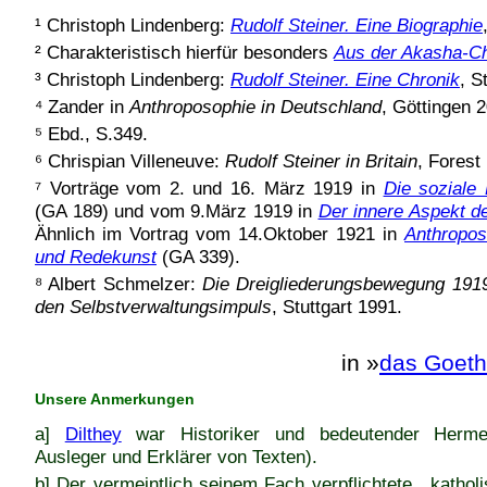
¹ Christoph Lindenberg:
Rudolf Steiner. Eine Biographie
² Charakteristisch hierfür besonders
Aus der Akasha-Ch
³ Christoph Lindenberg:
Rudolf Steiner. Eine Chronik
, S
⁴ Zander in
Anthroposophie in Deutschland
, Göttingen 
⁵ Ebd., S.349.
⁶ Chrispian Villeneuve:
Rudolf Steiner in Britain
, Forest
⁷ Vorträge vom 2. und 16. März 1919 in
Die soziale
(GA 189) und vom 9.März 1919 in
Der innere Aspekt d
Ähnlich im Vortrag vom 14.Oktober 1921 in
Anthropos
und Redekunst
(GA 339).
⁸ Albert Schmelzer:
Die Dreigliederungsbewegung 1919.
den Selbstverwaltungsimpuls
, Stuttgart 1991.
in »
das Goet
Unsere Anmerkungen
a]
Dilthey
war Historiker und bedeutender Hermene
Ausleger und Erklärer von Texten).
b] Der vermeintlich seinem Fach verpflichtete, „kathol