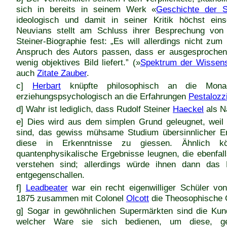
sich in bereits in seinem Werk «
Geschichte der 
ideologisch und damit in seiner Kritik höchst einse
Neuvians stellt am Schluss ihrer Besprechung von
Steiner-Biographie fest: „Es will allerdings nicht zum
Anspruch des Autors passen, dass er ausgesprochen 
wenig objektives Bild liefert.” (»
Spektrum der Wissens
auch
Zitate Zauber
.
c]
Herbart
knüpfte philosophisch an die Mon
erziehungspsychologisch an die Erfahrungen
Pestalozz
d] Wahr ist lediglich, dass Rudolf Steiner
Haeckel
als N
e] Dies wird aus dem simplen Grund geleugnet, weil
sind, das gewiss mühsame Studium übersinnlicher E
diese in Erkenntnisse zu giessen. Ähnlich kö
quantenphysikalische Ergebnisse leugnen, die ebenfal
verstehen sind; allerdings würde ihnen dann das 
entgegenschallen.
f]
Leadbeater
war ein recht eigenwilliger Schüler 
1875 zusammen mit Colonel
Olcott
die Theosophische G
g] Sogar in gewöhnlichen Supermärkten sind die Kund
welcher Ware sie sich bedienen, um diese, ger