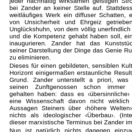
jeder nachhaltig wirksamen geistigen Str
bei Zander an keiner Stelle auf. Stattdes
weitläufiges Werk ein diffuser Schatten, 
von Unsicherheit und Ehrgeiz getrieben
Unglückshuhn, von dem völlig unerfindlich b
und die Kompetenz gehabt haben soll, ei
inaugurieren. Zander hat das Kunststüc
seiner Darstellung der Dinge das Genie Rud
zu eliminieren.
Dieses für einen gebildeten, sensiblen Kult
Horizont einigermaßen erstaunliche Result
Grund. Zander unterstellt a priori, was 
seinen Zunftgenossen schon immer fü
gehalten haben: dass es ‹übersinnliche›
eine Wissenschaft davon nicht wirklic
Aussagen Steiners über ‹höhere Welten›
nichts als ideologischer ‹Überbau›. (Int
dieser marxistische Terminus bei Zander im
Nun ist natürlich nichts dagegen einz