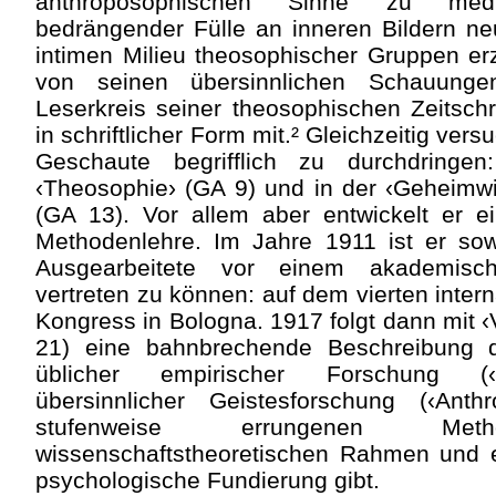
anthroposophischen Sinne zu medi
bedrängender Fülle an inneren Bildern n
intimen Milieu theosophischer Gruppen er
von seinen übersinnlichen Schauunge
Leserkreis seiner theosophischen Zeitschr
in schriftlicher Form mit.² Gleichzeitig vers
Geschaute begrifflich zu durchdringe
‹Theosophie› (GA 9) und in der ‹Geheimw
(GA 13). Vor allem aber entwickelt er 
Methodenlehre. Im Jahre 1911 ist er sow
Ausgearbeitete vor einem akademisch
vertreten zu können: auf dem vierten inter
Kongress in Bologna. 1917 folgt dann mit 
21) eine bahnbrechende Beschreibung d
üblicher empirischer Forschung (‹A
übersinnlicher Geistesforschung (‹Anth
stufenweise errungenen Meth
wissenschaftstheoretischen Rahmen und ei
psychologische Fundierung gibt.