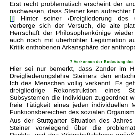
Erst recht problematisch erscheint der an
nachweisen, dass Steiner kein aufrechter
[
i
]
Hinter seiner ‹Dreigliederung des 
verberge sich der Versuch, die alte pla
Herrschaft der Philosophenkönige wieder
auch noch mit überhöhter Legitimation au
Kritik enthobenen Arkansphäre der anthrop
7 Verkennen der Bedeutung des 
Hier sei nur bemerkt, dass Zander im Hi
Dreigliederungslehre Steiners den entsc
Ich des Menschen völlig verkennt. Es geh
dreigliedrige Rekonstruktion eines S
Subsystemen die Individuen zugeordnet w
freie Tätigkeit eines jeden individuellen
Funktionsbereichen des sozialen Organism
Aus der Stuttgarter Situation des Jahre
Steiner vorwiegend über die problem
Rechts- und des Wirtschaftslebens geäuße