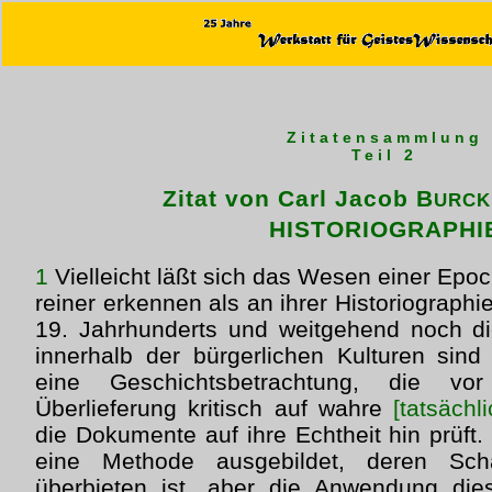
Zitatensammlung
Teil 2
Zitat von Carl Jacob B
URCK
HISTORIOGRAPHI
1
Vielleicht läßt sich das Wesen einer Epo
reiner erkennen als an ihrer Historiographie
19. Jahrhunderts und weitgehend noch di
innerhalb der bürgerlichen Kulturen sin
eine Geschichtsbetrachtung, die vo
Überlieferung kritisch auf wahre
[tatsächl
die Dokumente auf ihre Echtheit hin prüft
eine Methode ausgebildet, deren Sc
überbieten ist, aber die Anwendung di