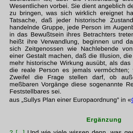
Wesentlichen vorbei. Sie dient angeblich 
zu bringen, was sich wirklich ereignet h
Tatsache, daß jeder historische Zustand
handelnde Gruppe, jede Person im Augenb
in das Bewußtsein ihres Betrachters trete
heißt ihre Verwandlung, beginnen und da
sich Zeitgenossen wie Nachlebende vo
einer Gestalt machen, daß die Illusion, die
mehr historische Wirkung ausübt, als da
die reale Person es jemals vermöchten; 
Zweifel die Frage stellen darf, ob au
meßbaren Vorgänge diese sogenannte Rea
Feststellbares sei.
aus „Sullys Plan einer Europaordnung” in «
Ergänzung
2 [...]
Und wie viele wissen denn, was ge