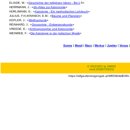
ELIADE, M.: «
Geschichte der religiösen Ideen - Bd.1
-5»
HERRMANN, J.: «
dtv-Atlas zur Astronomie
»
HÜRLIMANN, G.: «
Astrologie - Ein methodisches Lehrbuch
»
JULIUS, F.H./KRANICH, E.M.: «
Bäume und Planeten
»
KEPLER, J.: «
Weltharmonik
»
REINHARD, J.: «
Geosophie - Erdwesenskunde
»
VREEDE, E.: «
Anthroposophie und Astronomie
»
WEINREB, F.: «
Die Astrologie in der jüdischen Mystik
»
Sonne
|
Mond
|
Mars
|
Merkur
|
Jupiter
|
Venus
© 2012/2021 by DMGG
revid.201607/202211
https://wfgw.diemorgengab.at/WfGWmblB36h