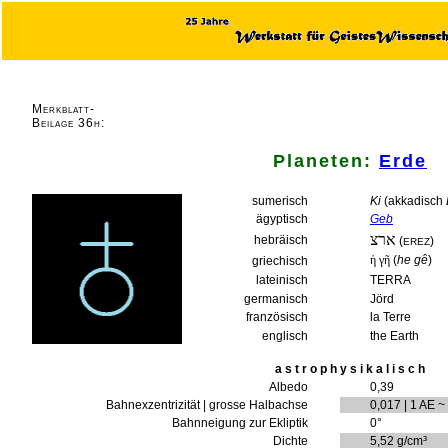
Merkblatt-
Beilage 36h:
Planeten:
Erde
sumerisch
Ki
(akkadisch
ägyptisch
Geb
ארצ
hebräisch
(
)
EREZ
ἡ γῆ
(
he gê
)
griechisch
lateinisch
TERRA
germanisch
Jörd
französisch
la Terre
englisch
the Earth
a s t r o p h y s i k a l i s c h
Albedo
0,39
Bahnexzentrizität | grosse Halbachse
0,017 | 1 AE ~
Bahnneigung zur Ekliptik
0°
Dichte
5,52 g/cm³