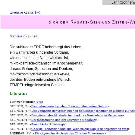
Jahr (Sonnenv
Ephesos-Zeile
(
w
)
dich dem Raumes-Sein und Zeiten-W
Meditation
shilfe
Die sublunare ERDE beherbergt das Leben,
ein warm farbig klingender Vorgang,
wie er auch in der Natur wirksam ist,
mikrokosmisch-organisch im Knochengehalt,
daraus Gehen, Sprechen und Denken,
makrokosmisch-wesenhaft als
,
ADAM
der dem Boden entwundene Mensch,
TEMPEL eingefleischten Geistes.
Literatur
Stichwort-Register:
Erde
STEINER, R.: «
Das Leben zwischen dem Tode und der neuen Geburt
»
STEINER, R.: «
Das Verhältnis der verschiedenen naturwissenschaftlichen Gebiete zur As
STEINER, R.: «
Das Wesen des Musikalischen und das Tonerlebnis im Menschen
»
STEINER, R.: «
Der menschliche und der kosmische Gedanke
»
STEINER, R.: «
Eine okkulte Physiologie
»
STEINER, R.: «
Geistige Hierarchien und ihre Widerspiegelung in der physischen Welt
»
ANDREAE, J.V.: «
Die chymische Hochzeit des Christian Rosenkreuz
»