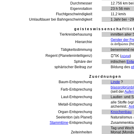
Durchmesser
12.756 km be
Eigenrotation
23 h 56 min
Fluchtgeschwindigkeit
11,2 km/s
Umlaufdauer bei Bahngeschwindigkeit
1 Jahr bei ~29
g e i s t e s w i s s e n s c h a f t l i c 
Tierkreisbehausung
inmitten aller 
Geister der Fr
Hierarchie
ὁι ἀνϑρώποι
(
ho
Tätigkeitsstimmung
benennend n
אדם
Regent (Planetenintelligenz)
(
)
ADAM
Sphäre der
irdischen
Entw
sphärischer Beitrag zur
Bildung des
p
Z u o r d n u n g e n
Baum-Entsprechung
Linde
?
blassrotgrünb
Farb-Entsprechung
(seit der
Aufer
Laut-Entsprechung
Lautier- und S
alle Stoffe (vgl
Metall-Entsprechung
alchemist.:
An
Organ-Entsprechung
Knochenbau
Seelenton (als Planet)
Naturalismus
Stammtöne
-Entsprechung
Zusammenkla
Tag und Woche
Zeiteinheiten
Monat (Mondve