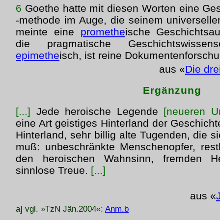
6
Goethe hatte mit diesen Worten eine Ge
-methode im Auge, die seinem universell
meinte eine
promethe
ische Geschichtsau
die pragmatische Geschichtswissen
epimethe
isch, ist reine Dokumentenforsch
aus «
Die dre
Ergänzung
[...]
Jede heroische Legende
[neueren U
eine Art geistiges Hinterland der Geschichte
Hinterland, sehr billig alte Tugenden, die si
muß: unbeschränkte Menschenopfer, res
den heroischen Wahnsinn, fremden H
sinnlose Treue.
[...]
aus «
a] vgl. »TzN Jän.2004«:
Anm.b