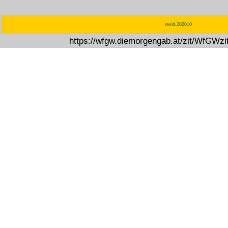
revid.202010
https://wfgw.diemorgengab.at/zit/WfGWz