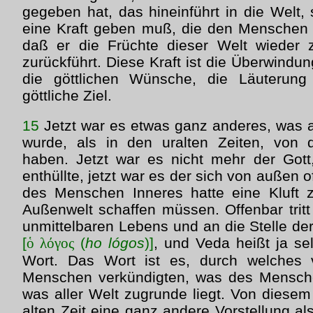
gegeben hat, das hineinführt in die Welt,
eine Kraft geben muß, die den Menschen w
daß er die Früchte dieser Welt wieder z
zurückführt. Diese Kraft ist die Überwind
die göttlichen Wünsche, die Läuterung
göttliche Ziel.
15
Jetzt war es etwas ganz anderes, was 
wurde, als in den uralten Zeiten, von
haben. Jetzt war es nicht mehr der Gott
enthüllte, jetzt war es der sich von außen 
des Menschen Inneres hatte eine Kluft 
Außenwelt schaffen müssen. Offenbar tritt 
unmittelbaren Lebens und an die Stelle de
[
ὁ λόγος
(
ho lógos
)]
, und Veda heißt ja se
Wort. Das Wort ist es, durch welches v
Menschen verkündigten, was des Menschen
was aller Welt zugrunde liegt. Von diesem
alten Zeit eine ganz andere Vorstellung a