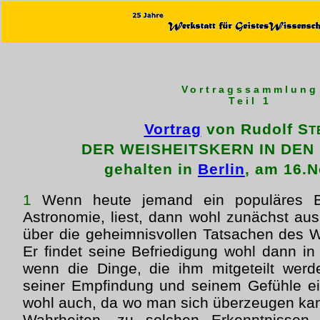
Vortragssammlung
Teil 1
Vortrag
von Rudolf S
T
DER WEISHEITSKERN IN DEN
gehalten in
Berlin
, am 16.
1
Wenn heute jemand ein populäres B
Astronomie, liest, dann wohl zunächst a
über die geheimnisvollen Tatsachen des We
Er findet seine Befriedigung wohl dann i
wenn die Dinge, die ihm mitgeteilt werd
seiner Empfindung und seinem Gefühle ei
wohl auch, da wo man sich überzeugen ka
Wahrheiten, zu solchen Erkenntnissen