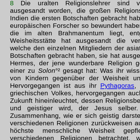
8
Die uralten Religionslehrer sind v
ausgesandt worden, die großen Religionss
Indien die ersten Botschaften gebracht ha
europäischen Forscher so bewundert haben,
die im alten Brahmanentum liegt, entg
Weisheitsstätte hat ausgesandt die ve
welche den einzelnen Mitgliedern der asia
Botschaften gebracht haben, sie hat ausg
Hermes, der jene wunderbare Religion g
einer zu
Solon
°² gesagt hat: Was ihr wiss
von Kindern gegenüber der Weisheit un
Hervorgegangen ist aus ihr
Pythagoras
,
griechischen Volkes, hervorgegangen auch
Zukunft hineinleuchtet, dessen Religionsb
und geistiger wird, der Jesus selbe
Zusammenhang, wie er sich geistig darstel
verschiedenen Religionen zurückweisen auf
höchste menschliche Weisheit gepf
verschiedenen Religionen betrachtet, 