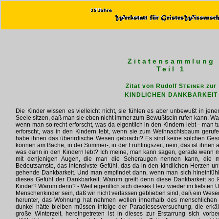
Zitatensammlung
Teil 1
Zitat von Rudolf S
zur
TEINER
KINDLICHEN DANKBARKEIT
Die Kinder wissen es vielleicht nicht, sie fühlen es aber unbewußt in jen
Seele sitzen, daß man sie eben nicht immer zum Bewußtsein rufen kann. Was
wenn man so recht erforscht, was da eigentlich in den Kindern lebt - man 
erforscht, was in den Kindern lebt, wenn sie zum Weihnachtsbaum geru
habe ihnen das überirdische Wesen gebracht? Es sind keine solchen Gesc
können am Bache, in der Sommer-, in der Frühlingszeit, nein, das ist ihnen
was dann in den Kindern lebt? Ich meine, man kann sagen, gerade wenn ma
mit denjenigen Augen, die man die Seheraugen nennen kann, die m
Bedeutsamste, das intensivste Gefühl, das da in den kindlichen Herzen unb
gehende Dankbarkeit. Und man empfindet dann, wenn man sich hineinfühl
dieses Gefühl der Dankbarkeit: Warum greift denn diese Dankbarkeit so 
Kinder? Warum denn? - Weil eigentlich sich dieses Herz wieder im tiefsten
Menschenkinder sein, daß wir nicht verlassen geblieben sind, daß ein Wese
herunter, das Wohnung hat nehmen wollen innerhalb des menschlichen E
dunkel hätte bleiben müssen infolge der Paradiesesversuchung, die erkäl
große Winterzeit, hereingetreten ist in dieses zur Erstarrung sich vo