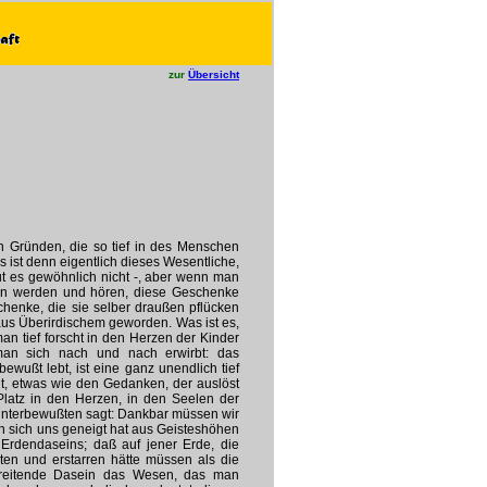
zur
Übersicht
en Gründen, die so tief in des Menschen
 ist denn eigentlich dieses Wesentliche,
tut es gewöhnlich nicht -, aber wenn man
fen werden und hören, diese Geschenke
henke, die sie selber draußen pflücken
 aus Überirdischem geworden. Was ist es,
n tief forscht in den Herzen der Kinder
an sich nach und nach erwirbt: das
ewußt lebt, ist eine ganz unendlich tief
t, etwas wie den Gedanken, der auslöst
Platz in den Herzen, in den Seelen der
 Unterbewußten sagt: Dankbar müssen wir
n sich uns geneigt hat aus Geisteshöhen
rdendaseins; daß auf jener Erde, die
ten und erstarren hätte müssen als die
rbereitende Dasein das Wesen, das man