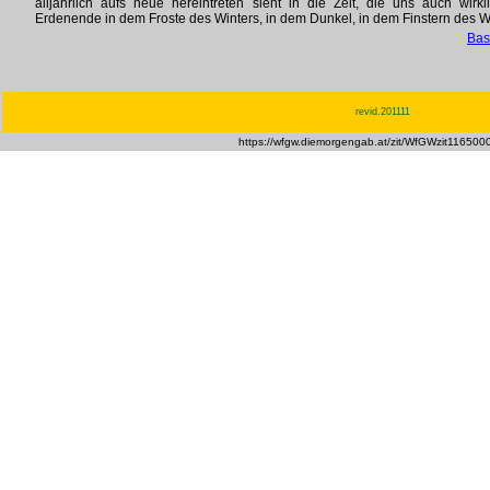
alljährlich aufs neue hereintreten sieht in die Zeit, die uns auch wir
Erdenende in dem Froste des Winters, in dem Dunkel, in dem Finstern des W
Bas
revid.201111
https://wfgw.diemorgengab.at/zit/WfGWzit116500