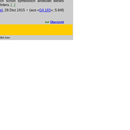
klich schon symbolisch andeutet dieses
inters.
[...]
el
, 28.Dez.1915 ♂ (aus «
GA 165
»; S.84f)
zur
Übersicht
084.htm