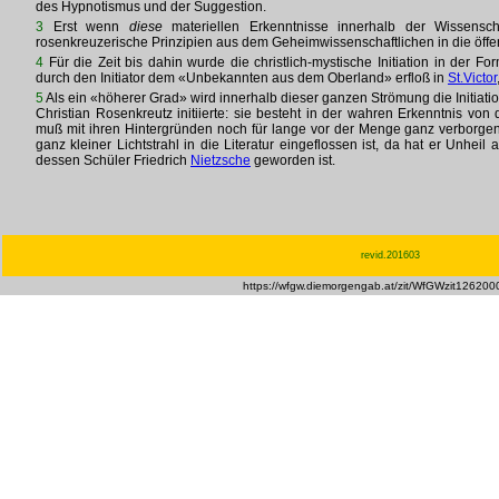
des Hypnotismus und der Suggestion.
3
Erst wenn
diese
materiellen Erkenntnisse innerhalb der Wissenscha
rosenkreuzerische Prinzipien aus dem Geheimwissenschaftlichen in die öffent
4
Für die Zeit bis dahin wurde die christlich-mystische Initiation in der 
durch den Initiator dem «Unbekannten aus dem Oberland» erfloß in
St.Victor
5
Als ein «höherer Grad» wird innerhalb dieser ganzen Strömung die Initiati
Christian Rosenkreutz initiierte: sie besteht in der wahren Erkenntnis von 
muß mit ihren Hintergründen noch für lange vor der Menge ganz verborgen
ganz kleiner Lichtstrahl in die Literatur eingeflossen ist, da hat er Unhei
dessen Schüler Friedrich
Nietzsche
geworden ist.
revid.201603
https://wfgw.diemorgengab.at/zit/WfGWzit126200