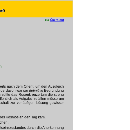
zur
Übersicht
n
N
derts nach dem Orient, um den Ausgleich
Folge davon war
die definitive
Begründung
 sollte das Rosenkreuzertum die streng
ffentlich als Aufgabe zufallen müsse um
chaft zur vorläufigen Lösung gewisser
n des Kosmos an den Tag kam.
schen.
ßtseinszustandes durch die Anerkennung