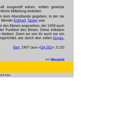
ft ausgereift wären, sollten gewisse
liche Mitteilung eintreten.
Form dem Abendlande gegeben, in der sie
, Meister
Eckhart
,
Tauler
usw.
on des
Manes
angesehen, der 1459 auch
der Funktion des Bösen. Diese Initiation
 bleiben. Denn wo von ihr auch nur ein
l angerichtet, wie durch den edlen
Guyau
,
Barr
, 1907 (aus «
GA 262
»; S.15)
zur
Übersicht
015.htm