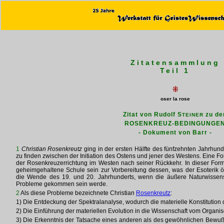
Zitatensammlung
Teil 1
⁜
oser la rose
Zitat von Rudolf S
zu de
TEINER
ROSENKREUZ-BEDINGUNGE
- Dokument von Barr -
1
Christian Rosenkreutz
ging in der ersten Hälfte des fünfzehnten Jahrhun
zu finden zwischen der Initiation des Ostens und jener des Westens. Eine 
der Rosenkreuzerrichtung im Westen nach seiner Rückkehr. In dieser Form
geheimgehaltene Schule sein zur Vorbereitung dessen, was der Esoterik ö
die Wende des 19. und 20. Jahrhunderts, wenn die äußere Naturwissens
Probleme gekommen sein werde.
2
Als diese Probleme bezeichnete Christian
Rosenkreutz
:
1) Die Entdeckung der Spektralanalyse, wodurch die materielle Konstitutio
2) Die Einführung der materiellen Evolution in die Wissenschaft vom Organi
3) Die Erkenntnis der Tatsache eines anderen als des gewöhnlichen Bewu