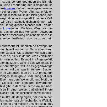
s ist uns verlorengegangen die Isis, die
ll eine Erneuerung der Isislegende, so
on-
Ahriman
, daß er hinweggeschwemmt
in seiner durch Typhon-Ahriman erfolgten
iner gewissen Weise die Isislegende, den
magination heraus gefaßt für unsere Zeit.
wir also imaginativ dichten können, wie
den. Der ägyptische Mensch war - als der
von
luzifer
ischen Mächten. Wenn sich im
chte das Innere des Menschen bewegen,
erlichen Anschauung das Ahrimanische in
 selber luziferisch durchsetzt war, ein
durchsetzt ist, innerlich so bewegt und
d durchwellt worden ist. Dann aber, wenn
scher Gestalt. Wie sieht der Mensch dann
s ist da, es ist in der neueren Zeit immer
lärt sein wollen. Es muß ins Auge gefaßt
iejenige Macht, welche das Weltenbild in
he hereintragen will in das gegenwärtige
achen will das, was in früheren Stadien
ich im Gegenwärtigen da. Luzifer hat nun
wärtiges seine große Bedeutung hat, weil
zulösen aus dem Weltenbild und bloß das
. So stellt sich dem arm gewordenen
ild gibt, in dem die Sterne kreisen nach
isen in einer Weise, daß wir mit ihrem
s ist ein rein luziferisches Weltenbild.
n mußte als denjenigen, der ihm seinen
f das mathematisch-mechanische Weltbild
ft sehen und müssen uns klar sein, daß