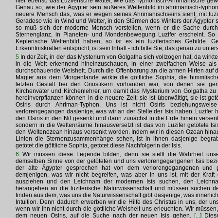
hier ebenso das Luziferische waltet, wie das Typhonisch-Ahrimanische gewa
Genau so, wie der Ägypter sein äußeres Weltenbild im ahrimanisch-typhon
neuere Mensch das, was er wegen seines Ahrimanischseins sieht, mit luzife
Geradeso wie in Wind und Wetter, in den Stürmen des Winters der Ägypter si
so muß sich der moderne Mensch vorstellen, wenn er die Sache durch
Sternenglanz, in Planeten- und Mondenbewegung Luzifer erscheint. So w
Keplerische Weltenbild haben, so ist es ein luziferisches Gebilde. 
Erkenntniskräften entspricht, ist sein Inhalt - ich bitte Sie, das genau zu unter
5
In der Zeit, in der das Mysterium von Golgatha sich vollzogen hat, da wirk
in die Welt erkennend hineinzuschauen, in einer zweifachen Weise als 
durchschauende Weisheit. Durch die Offenbarung an die armen Hirten auf 
Magier aus dem Morgenlande wirkte die göttliche Sophia, die himmlische 
letzten Gestalt bei den Gnostikern vorhanden war, von denen sie ge
Kirchenväter und Kirchenlehrer, um damit das Mysterium von Golgatha zu b
hereinverpflanzen können in die neuere Zeit; sie ist überwältigt, sie ist ge
Osiris durch Ahriman-Typhon. Uns ist nicht Osiris beziehungsweise
verlorengegangen dasjenige, was wir an der Stelle der Isis haben. Luzifer h
den Osiris in den Nil gesenkt und dann zunächst in die Erde hinein versenk
sondern in die Weltenräume hinausversetzt ist das von Luzifer getötete Isis
den Weltenozean hinaus versenkt worden. Indem wir in diesen Ozean hin
Linien die Sternenzusammenhänge sehen, ist in ihnen dasjenige begrabe
getötet die göttliche Sophia, getötet diese Nachfolgerin der Isis.
6
Wir müssen diese Legende bilden, denn sie stellt die Wahrheit unse
demselben Sinne von der getöteten und uns verlorengegangenen Isis bezi
der alte Ägypter gesprochen hat von dem verlorengegangenen und g
demjenigen, was wir nicht begreifen, was aber in uns ist, mit der Kraft 
ausziehen und den Leichnam der modernen Isis suchen, den Leichna
herangehen an die luziferische Naturwissenschaft und müssen suchen de
finden aus dem, was uns die Naturwissenschaft gibt dasjenige, was innerlich 
Intuition. Denn dadurch erwerben wir die Hilfe des Christus in uns, der uns
wenn wir ihn nicht durch die göttliche Weisheit uns erleuchten. Wir müssen, 
dem neuen Osiris, auf die Suche nach der neuen Isis gehen.
[...]
Diese