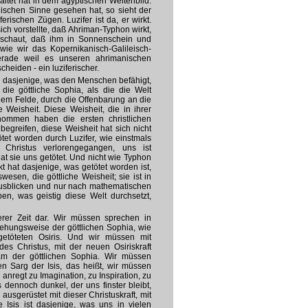
ltet hat in dem ägyptischen Weltenbild.
ischen Sinne gesehen hat, so sieht der
rischen Zügen. Luzifer ist da, er wirkt.
ch vorstellte, daß Ahriman-Typhon wirkt,
schaut, daß ihm in Sonnenschein und
ie wir das Kopernikanisch-Galileisch-
Gerade weil es unseren ahrimanischen
scheiden - ein luziferischer.
te dasjenige, was den Menschen befähigt,
die göttliche Sophia, als die die Welt
dem Felde, durch die Offenbarung an die
Weisheit. Diese Weisheit, die in ihrer
nommen haben die ersten christlichen
egreifen, diese Weisheit hat sich nicht
tötet worden durch Luzifer, wie einstmals
 Christus verlorengegangen, uns ist
at sie uns getötet. Und nicht wie Typhon
t hat dasjenige, was getötet worden ist,
wesen, die göttliche Weisheit; sie ist in
ausblicken und nur nach mathematischen
n, was geistig diese Welt durchsetzt,
rer Zeit dar. Wir müssen sprechen in
ehungsweise der göttlichen Sophia, wie
etöteten Osiris. Und wir müssen mit
des Christus, mit der neuen Osiriskraft
m der göttlichen Sophia. Wir müssen
n Sarg der Isis, das heißt, wir müssen
anregt zu Imagination, zu Inspiration, zu
 dennoch dunkel, der uns finster bleibt,
ausgerüstet mit dieser Christuskraft, mit
 Isis ist dasjenige, was uns in vielen