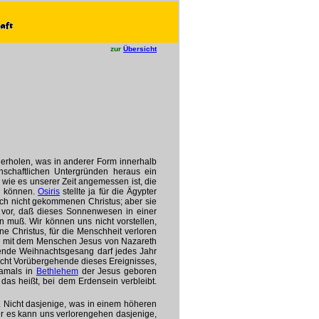
zur
Übersicht
derholen, was in anderer Form innerhalb
nschaftlichen Untergründen heraus ein
, wie es unserer Zeit angemessen ist, die
n können.
Osiris
stellte ja für die Ägypter
ch nicht gekommenen Christus; aber sie
ch vor, daß dieses Sonnenwesen in einer
 muß. Wir können uns nicht vorstellen,
 Christus, für die Menschheit verloren
ich mit dem Menschen Jesus von Nazareth
chende Weihnachtsgesang darf jedes Jahr
icht Vorübergehende dieses Ereignisses,
damals in
Bethlehem
der Jesus geboren
as heißt, bei dem Erdensein verbleibt.
n. Nicht dasjenige, was in einem höheren
er es kann uns verlorengehen dasjenige,