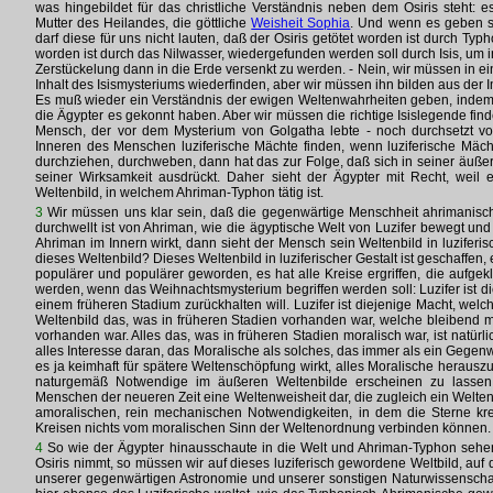
was hingebildet für das christliche Verständnis neben dem Osiris steht: e
Mutter des Heilandes, die göttliche
Weisheit Sophia
. Und wenn es geben so
darf diese für uns nicht lauten, daß der Osiris getötet worden ist durch Typh
worden ist durch das Nilwasser, wiedergefunden werden soll durch Isis, um 
Zerstückelung dann in die Erde versenkt zu werden. - Nein, wir müssen in e
Inhalt des Isismysteriums wiederfinden, aber wir müssen ihn bilden aus der I
Es muß wieder ein Verständnis der ewigen Weltenwahrheiten geben, indem 
die Ägypter es gekonnt haben. Aber wir müssen die richtige Isislegende fin
Mensch, der vor dem Mysterium von Golgatha lebte - noch durchsetzt 
Inneren des Menschen luziferische Mächte finden, wenn luziferische Mä
durchziehen, durchweben, dann hat das zur Folge, daß sich in seiner äuß
seiner Wirksamkeit ausdrückt. Daher sieht der Ägypter mit Recht, weil er
Weltenbild, in welchem Ahriman-Typhon tätig ist.
3
Wir müssen uns klar sein, daß die gegenwärtige Menschheit ahrimanisch 
durchwellt ist von Ahriman, wie die ägyptische Welt von Luzifer bewegt un
Ahriman im Innern wirkt, dann sieht der Mensch sein Weltenbild in luziferi
dieses Weltenbild? Dieses Weltenbild in luziferischer Gestalt ist geschaffen, e
populärer und populärer geworden, es hat alle Kreise ergriffen, die aufgek
werden, wenn das Weihnachtsmysterium begriffen werden soll: Luzifer ist d
einem früheren Stadium zurückhalten will. Luzifer ist diejenige Macht, welc
Weltenbild das, was in früheren Stadien vorhanden war, welche bleibend m
vorhanden war. Alles das, was in früheren Stadien moralisch war, ist natürl
alles Interesse daran, das Moralische als solches, das immer als ein Gegen
es ja keimhaft für spätere Weltenschöpfung wirkt, alles Moralische heraus
naturgemäß Notwendige im äußeren Weltenbilde erscheinen zu lassen
Menschen der neueren Zeit eine Weltenweisheit dar, die zugleich ein Weltenb
amoralischen, rein mechanischen Notwendigkeiten, in dem die Sterne kre
Kreisen nichts vom moralischen Sinn der Weltenordnung verbinden können. Da
4
So wie der Ägypter hinausschaute in die Welt und Ahriman-Typhon sehe
Osiris nimmt, so müssen wir auf dieses luziferisch gewordene Weltbild, au
unserer gegenwärtigen Astronomie und unserer sonstigen Naturwissenscha