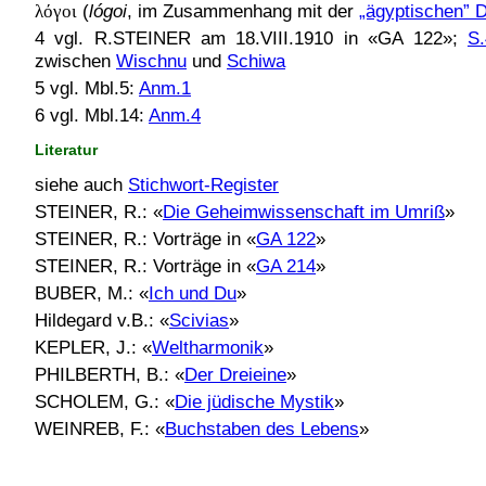
λόγοι
(
lógoi
, im Zusammenhang mit der
„ägyptischen” D
4 vgl. R.STEINER am 18.VIII.1910 in «GA 122»;
S.
zwischen
Wischnu
und
Schiwa
5 vgl. Mbl.5:
Anm.1
6 vgl. Mbl.14:
Anm.4
Literatur
siehe auch
Stichwort-Register
STEINER, R.: «
Die Geheimwissenschaft im Umriß
»
STEINER, R.: Vorträge in «
GA 122
»
STEINER, R.: Vorträge in «
GA 214
»
BUBER, M.: «
Ich und Du
»
Hildegard v.B.: «
Scivias
»
KEPLER, J.: «
Weltharmonik
»
PHILBERTH, B.: «
Der Dreieine
»
SCHOLEM, G.: «
Die jüdische Mystik
»
WEINREB, F.: «
Buchstaben des Lebens
»