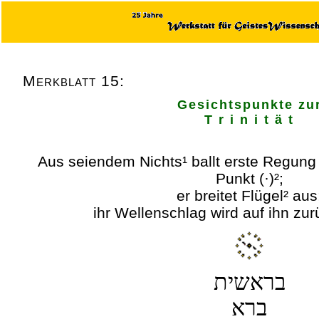
Merkblatt 15:
Gesichtspunkte zu
T r i n i t ä t
Aus seiendem Nichts¹ ballt erste Regun
Punkt (·)²;
er breitet Flügel² aus
ihr Wellenschlag wird auf ihn zu
בראשית
ברא