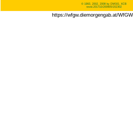
© 1993, 2002, 2008 by DMGG, XCB
revid.201710/200905/202302
https://wfgw.diemorgengab.at/WfG