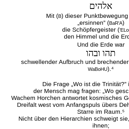
אלהים
Mit (
) dieser Punktbewegung 
B
„ersinnen” (
)
BaR'A
die Schöpfergeister (
'EL
den Himmel und die Erd
Und die Erde war
תהו ובהו
schwellender Aufbruch und brechender
).⁴
WaBoHU
Die Frage „Wo ist die Trinität?” i
der Mensch mag fragen: „Wo geschi
Wachem Horchen antwortet kosmisches Ges
Dreifalt west vom Anfangspuls übers Deh
Starre im Raum.⁵
Nicht über den Hierarchien schweigt sie,
ihnen;