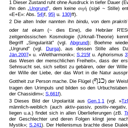
1 Dieser Zustand ruht ohne Ausdruck in tiefer Dauer (
ihn den „
Ungrund
”, dem keine
σιγή
(
sigé
~ Stille) en
«E+E»: Abs.
54}
f,
95}
u.
130}
ff).
2 Die alten Inder nannten ihn
bindu
, von dem
prakriti
oder
tat ekam
(~ dies Eine), die Hebräer R'E
zeitgenössischen Kosmologie (Urknall-Theorie) ken
Begriff „Singularität” (vgl.
Abgrund
); Boehme wiede
„Urgrund” (vgl.
Durga
), aus dessen Stille alles Da
Jän.2007
« u. «Weltharmonik»;
S.215f
u. Aphorismus
3
das Wesen der menschlichen Freiheit», dass der ers
Sehnsucht sei, sich selbst zu gebären, oder der Will
der Wille der Liebe, der das Wort in die Natur aussp
כנף
Gottheit zur Person mache. Die Flügel (
) der Weish
tragen den Urimpuls und bilden so den Urbuchstabe
der Chassidim»;
S.661f
).
3 Dieses Bild der Urpolarität aus
Gen.1,1
(vgl. »
Tz
männlich-weiblich (auch aktiv-passiv, positiv-negati
liegen u.a.) findet sich in allen Überlieferungen (zB.
T
der Geschlechter und deren Folgen klingt jene nac
Mystik»;
S.241
). Der Hellenismus brachte diese Dialek