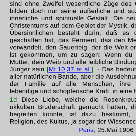
sind ohne Zweifel wesentliche Züge des 
bilden doch nur seine äußerliche und soz
innerliche und spirituelle Gestalt. Die n
Christentums auf dem Gebiet der Mystik, de
Übersinnlichen besteht darin, daß es d
geschaffen hat, das Ferment, das den M
verwandelt, den Sauerteig, der die Welt e
ist gekommen, um zu sagen: Wenn du ni
Mutter, dein Weib und alle leibliche Bindun
Jünger sein
[
Mt.10,37 et al.
]
. - Das bedeut
aller natürlichen Bande, aber die Ausdehn
der Familie auf alle Menschen, ihre
lebendige und schöpferische Kraft, in eine
1d
Diese Liebe, welche die Rosenkreuz
okkulten Bruderschaft gemacht hatten, di
begreifen konnte, ist dazu bestimmt,
Religion, des Kultus, ja sogar der Wissensc
Paris
, 25.Mai 1906