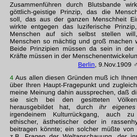
Zusammenführen durch Blutsbande wir
göttlich-geistige Prinzip, das die Mens
soll, das aus der ganzen Menschheit E
wirkte entgegen das luziferische Prinzi
Menschen auf sich selbst stellen wil
Menschen so mächtig und groß machen wil
Beide Prinzipien müssen da sein in der
Kräfte müssen in der Menschenentwickelun
Berlin
, 9.Nov.1909 
4
Aus allen diesen Gründen muß ich Ihnen,
über Ihren Haupt-Fragepunkt und zugleic
meine Meinung dahin aussprechen, daß di
sie sich bei den gesitteten Völke
herausgebildet hat, durch
ihr eigene
irgendeinem Kulturrückgang, auch z
ethischer, ästhetischer oder in rassenh
beitragen könnte; ein solcher müßte von
z.B. Fragen der Weltanschauung, der i