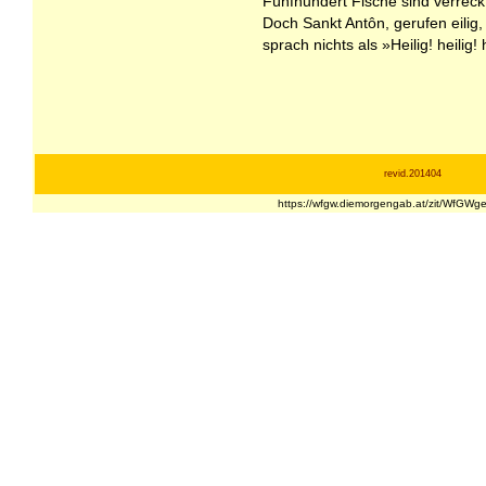
Fünfhundert Fische sind verreck
Doch Sankt Antôn, gerufen eilig,
sprach nichts als »Heilig! heilig! 
revid.201404
https://wfgw.diemorgengab.at/zit/WfGW