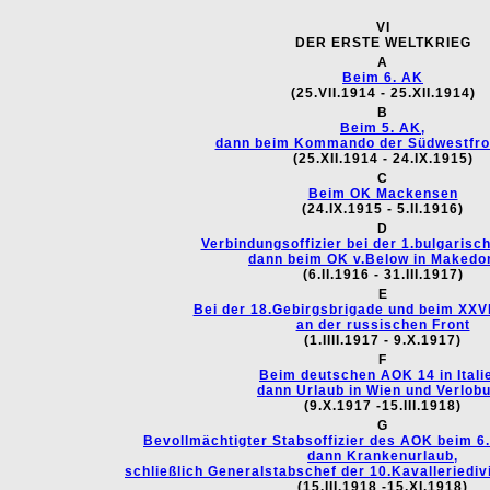
VI
DER ERSTE WELTKRIEG
A
Beim 6. AK
(25.VII.1914 - 25.XII.1914)
B
Beim 5. AK,
dann beim Kommando der Südwestfro
(25.XII.1914 - 24.IX.1915)
C
Beim OK Mackensen
(24.IX.1915 - 5.II.1916)
D
Verbindungsoffizier bei der 1.bulgaris
dann beim OK v.Below in Makedo
(6.II.1916 - 31.III.1917)
E
Bei der 18.Gebirgsbrigade und beim XXV
an der russischen Front
(1.IIII.1917 - 9.X.1917)
F
Beim deutschen AOK 14 in Itali
dann Urlaub in Wien und Verlob
(9.X.1917 -15.III.1918)
G
Bevollmächtigter Stabsoffizier des AOK beim 6.k
dann Krankenurlaub,
schließlich Generalstabschef der 10.Kavalleriedi
(15.III.1918 -15.XI.1918)