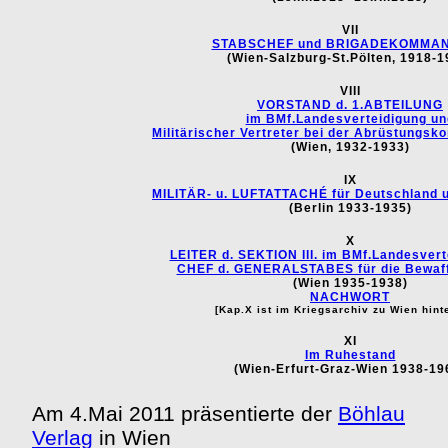
VII
STABSCHEF und BRIGADEKOMMA
(Wien-Salzburg-St.Pölten, 1918-1
VIII
VORSTAND d. 1.ABTEILUNG
im BMf.Landesverteidigung un
Militärischer Vertreter bei der Abrüstungsko
(Wien, 1932-1933)
IX
MILITÄR- u. LUFTATTACHÉ für Deutschland u
(Berlin 1933-1935)
X
LEITER d. SEKTION III. im BMf.Landesvert
CHEF d. GENERALSTABES für die Bewaf
(Wien 1935-1938)
NACHWORT
[Kap.X ist im Kriegsarchiv zu Wien hinte
XI
Im Ruhestand
(Wien-Erfurt-Graz-Wien 1938-19
Am 4.Mai 2011 präsentierte der
Böhlau
Verlag
in Wien