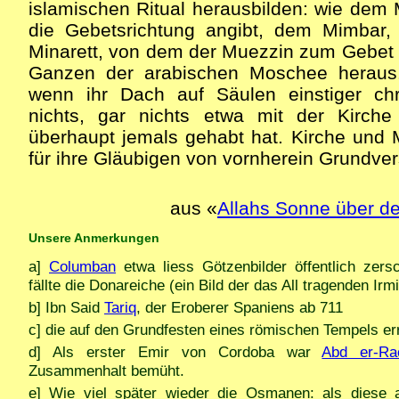
islamischen Ritual herausbilden: wie dem 
die Gebetsrichtung angibt, dem Mimbar
Minarett, von dem der Muezzin zum Gebet r
Ganzen der arabischen Moschee heraus.
wenn ihr Dach auf Säulen einstiger chri
nichts, gar nichts etwa mit der Kirche
überhaupt jemals gehabt hat. Kirche und
für ihre Gläubigen von vornherein Grundve
aus «
Allahs Sonne über d
Unsere Anmerkungen
a]
Columban
etwa liess Götzenbilder öffentlich zers
fällte die Donareiche (ein Bild der das All tragenden Ir
b] Ibn Said
Tariq
, der Eroberer Spaniens ab 711
c] die auf den Grundfesten eines römischen Tempels er
d] Als erster Emir von Cordoba war
Abd er-Ra
Zusammenhalt bemüht.
e] Wie viel später wieder die Osmanen: als diese 