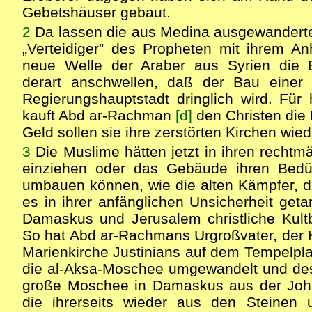
Gebetshäuser gebaut.
2
Da lassen die aus Medina ausgewandert
„Verteidiger” des Propheten mit ihrem A
neue Welle der Araber aus Syrien die 
derart anschwellen, daß der Bau einer
Regierungshauptstadt dringlich wird. Für
kauft Abd ar-Rachman
[d]
den Christen die 
Geld sollen sie ihre zerstörten Kirchen wie
3
Die Muslime hätten jetzt in ihren rechtm
einziehen oder das Gebäude ihren Bedü
umbauen können, wie die alten Kämpfer, 
es in ihrer anfänglichen Unsicherheit geta
Damaskus und Jerusalem christliche Kul
So hat Abd ar-Rachmans Urgroßvater, der Ka
Marienkirche Justinians auf dem Tempelplat
die al-Aksa-Moschee umgewandelt und d
große Moschee in Damaskus aus der Joh
die ihrerseits wieder aus den Steinen