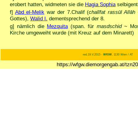
erobert hatten, widmeten sie die
Hagia Sophia
selbigent
f]
Abd el-Melik
war der 7.Chalif (
chalīfat rassūl Allāh
~
Gottes),
Walid I.
dementsprechend der 8.
g] nämlich die
Mezquita
(span. für
masdschid
~ Mosc
Kirche umgeweiht wurde (mit Kreuz auf dem Minarett)
red.19.V.2015 -
WfGW
, 1130 Wien / AT
https://wfgw.diemorgengab.at/tzn2