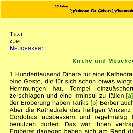
T
ext
z
um
N
eudenken
:
Kirche und Mosche
1
Hunderttausend Dinare für eine Kathedra
eine Geste, die für sich schon etwas wiegt 
Hemmungen hat, Tempel einzuäschern
zerschlagen und eine Irminsul zu fällen.
[a]
der Eroberung haben Tariks
[b]
Berber auch 
Aber die Kathedrale des heiligen Vinzen
Cordobas ausbessern und regelmäßig fü
benutzen dürfen. Das war ihnen vertrag
Eroberer dagegen haben sich am Rand der