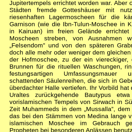
Jupitertempels errichtet worden war. Aber
Städten fremde Gotteshäuser mit nut
riesenhaften Lagermoscheen für die k
Garnison (wie die Ibn-Tulun-Moschee in K
in Kairuan) im freien Gelände errichtet
Moscheen streben, von Ausnahmen w
„Felsendom” und von den späteren Gra
doch alle mehr oder weniger dem gleiche
der Hofmoschee, zu der ein viereckiger, 
Brunnen für die rituellen Waschungen, ri
festungsartigen Umfassungsmauer u
schattenden Säulenreihen, die sich in Gebe
überdachter Halle vertiefen. Ihr Vorbild hat
Uraltes zurückgehende Bautypus etw
vorislamischen Tempels von Sirwach in S
Zeit Muhammeds in dem „Mussalla”, dem „
das bei den Stämmen von Medina lange v
islamischen Moschee im Gebrauch g
Propheten bei besonderen Anlässen benutz