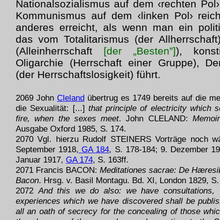
Nationalsozialismus auf dem ‹rechten Pol›
Kommunismus auf dem ‹linken Pol› reich
anderes erreicht, als wenn man ein polit
das vom Totalitarismus (der Allherrschaft)
(Alleinherrschaft
[der „Besten”]
), konst
Oligarchie (Herrschaft einer Gruppe), D
(der Herrschaftslosigkeit) führt.
2069 John
Cleland
übertrug es 1749 bereits auf die m
die Sexualität: [...]
that principle of electricity which 
fire, when the sexes meet
. John CLELAND:
Memoir
Ausgabe Oxford 1985, S. 174.
2070 Vgl. hierzu Rudolf STEINERS Vorträge noch w
September 1918,
GA 184
, S. 178-184; 9. Dezember 1
Januar 1917,
GA 174
, S. 163ff.
2071 Francis BACON:
Meditationes sacrae: De Hæresi
Bacon
. Hrsg. v. Basil Montagu. Bd. XI, London 1829, S.
2072
And this we do also: we have consultations, 
experiences which we have discovered shall be publis
all an oath of secrecy for the concealing of those whic