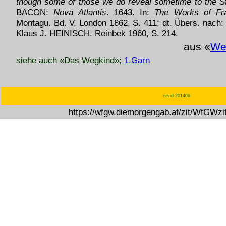
though some of those we do reveal sometime to the S
BACON:
Nova Atlantis
. 1643. In:
The Works of Fr
Montagu. Bd. V, London 1862, S. 411; dt. Übers. nach
Klaus J. HEINISCH. Reinbek 1960, S. 214.
aus «
We
siehe auch «Das Wegkind»;
1.Garn
revid.201406
https://wfgw.diemorgengab.at/zit/WfGWz