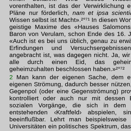
vorenthalten, ist das der Verwirklichung 
Pläne nur förderlich,
nam et ipsa scienti
Wissen selbst ist Macht».²°⁷¹ In diesen Wor
geistige Maxime des «Hauses Salomon
Baron von Verulam, schon Ende des 16. Ja
«Auch ist es bei uns üblich, genau zu er
Erfindungen und Versuchsergebnissen
angebracht ist, was dagegen nicht. Ja, wir
alle durch einen Eid, das geheim
geheimzuhalten beschlossen haben.»²°⁷²
2
Man kann der eigenen Sache, dem ei
eigenen Strömung, dadurch besser nützen
Gegenpol (oder eine Gegenströmung) provo
kontrolliert oder auch nur mit dessen E
sozialen Vorgänge, die sich in dem
entstehenden ‹Kraftfeld› abspielen, 
beeinflußbar. Lehrt man beispielsweis
Universitäten ein politisches Spektrum, d