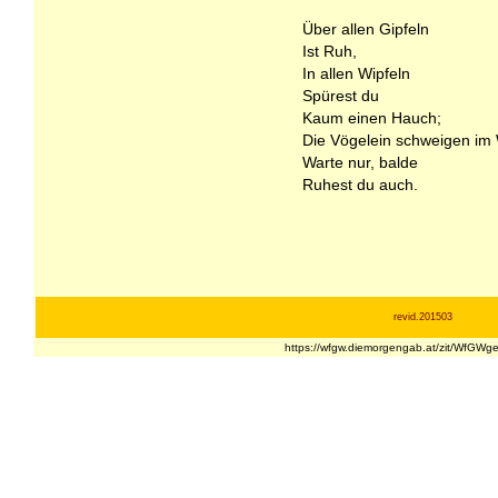
Über allen Gipfeln
Ist Ruh,
In allen Wipfeln
Spürest du
Kaum einen Hauch;
Die Vögelein schweigen im
Warte nur, balde
Ruhest du auch.
revid.201503
https://wfgw.diemorgengab.at/zit/WfGW