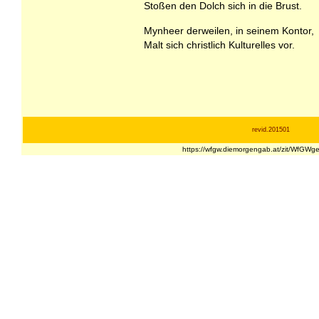
Stoßen den Dolch sich in die Brust.
Mynheer derweilen, in seinem Kontor,
Malt sich christlich Kulturelles vor.
revid.201501
https://wfgw.diemorgengab.at/zit/WfGW