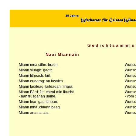
Gedichtsammlu
Naoi Miannain
Miann mna sithe: braon.
Wunsch
Miann sluagh: gaoth.
Wunsch
Miann fitheach: fuil.
Wunsch
Miann eunarag: an fasaich.
Wunsch
Miann faoileag: faileagan mhara.
Wunsch
Miann Bàrd: fith-cheol-min lhuchd
Wunsch
- nan trusganan uaine.
- vom 
Miann fear: gaol bhean.
Wunsch
Miann mna: chlann beag.
Wunsch
Miann anama: ais.
Wunsch