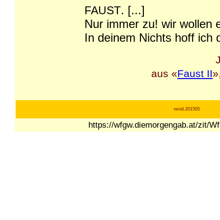
. [...]
FAUST
Nur immer zu! wir wollen 
In deinem Nichts hoff ich d
aus «
Faust II
»
revid.201505
https://wfgw.diemorgengab.at/zit