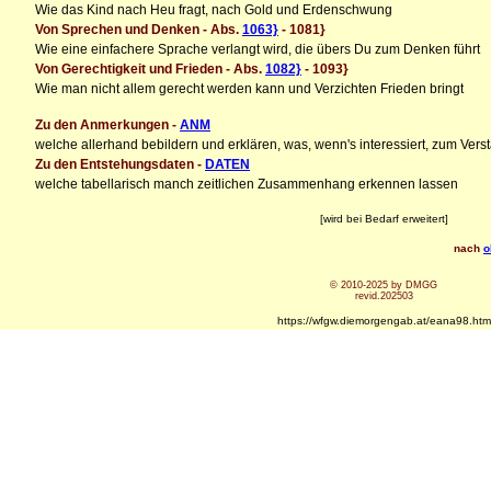
Wie das Kind nach Heu fragt, nach Gold und Erdenschwung
Von Sprechen und Denken - Abs.
1063}
- 1081}
Wie eine einfachere Sprache verlangt wird, die übers Du zum Denken führt
Von Gerechtigkeit und Frieden - Abs.
1082}
- 1093}
Wie man nicht allem gerecht werden kann und Verzichten Frieden bringt
Zu den Anmerkungen -
ANM
welche allerhand bebildern und erklären, was, wenn's interessiert, zum Ver
Zu den Entstehungsdaten -
DATEN
welche tabellarisch manch zeitlichen Zusammenhang erkennen lassen
[wird bei Bedarf erweitert]
nach
o
© 2010-2025 by DMGG
revid.202503
https://wfgw.diemorgengab.at/eana98.htm