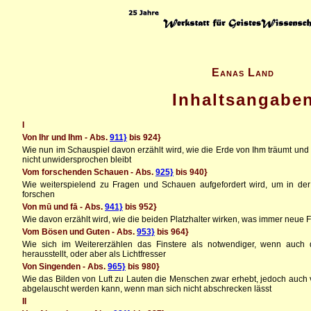
Eanas Land
Inhaltsangabe
I
Von Ihr und Ihm - Abs.
911}
bis 924}
Wie nun im Schauspiel davon erzählt wird, wie die Erde von Ihm träumt und
nicht unwidersprochen bleibt
Vom forschenden Schauen - Abs.
925}
bis 940}
Wie weiterspielend zu Fragen und Schauen aufgefordert wird, um in d
forschen
Von mū und fā - Abs.
941}
bis 952}
Wie davon erzählt wird, wie die beiden Platzhalter wirken, was immer neue 
Vom Bösen und Guten - Abs.
953}
bis 964}
Wie sich im Weitererzählen das Finstere als notwendiger, wenn auch 
herausstellt, oder aber als Lichtfresser
Von Singenden - Abs.
965}
bis 980}
Wie das Bilden von Luft zu Lauten die Menschen zwar erhebt, jedoch auch 
abgelauscht werden kann, wenn man sich nicht abschrecken lässt
II