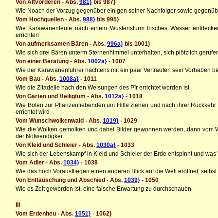
Von Altvorderen - Abs.
981}
bis 987}
Wie Noach der Vorzug gegenüber einigen seiner Nachfolger sowie gegenü
Vom Hochquellen - Abs.
988}
bis 995}
Wie Karawanenleute nach einem Wüstensturm frisches Wasser entdecken 
errichten
Von aufmerksamen Bären - Abs.
996a}
bis 1001}
Wie sich drei Bären unterm Sternenhimmel unterhalten, sich plötzlich geruf
Von einer Beratung - Abs.
1002a}
- 1007
Wie der Karawanenführer nächtens mit ein paar Vertrauten sein Vorhaben be
Vom Bau - Abs.
1008a}
- 1011
Wie die Zitadelle nach den Weisungen des Pîr errichtet worden ist
Von Garten und Heiligtum - Abs.
1012a}
- 1018
Wie Boten zur Pflanzenliebenden um Hilfe ziehen und nach ihrer Rückkehr 
errichtet wird
Vom Wunschwolkenwald - Abs.
1019}
- 1029
Wie die Wolken gemolken und dabei Bilder gewonnen werden, dann vom We
der Notwendigkeit
Von Kleid und Schleier - Abs.
1030a}
- 1033
Wie sich der Lebenskampf in Kleid und Schleier der Erde entspinnt und was
Vom Adler - Abs.
1034}
- 1038
Wie das hoch Vorausfliegen einen anderen Blick auf die Welt eröffnet, selbs
Von Enttäuschung und Abschied - Abs.
1039}
- 1050
Wie es Zeit geworden ist, eine falsche Erwartung zu durchschauen
III
Vom Erdenheu - Abs.
1051}
- 1062}