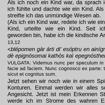
Als ich noch ein Kind war, da sprach 
ich fühlte und dachte wie ein Kind. Al
streifte ich das unmündige Wesen ab.
(Als ich ein Kind war, redete ich wie ei
Kind, urteilte wie ein Kind. Seit 
geworden bin, habe ich die kindische Ar
13,12
<blépomen gàr árti di' esóptru en ainíg
dè epignósomai kathòs kaì epegnósthe
VULGATA: Videmus nunc per speculum in
facie ad faciem. Nunc cognosco ex parte
sicut et cognitus sum.
Jetzt sehen wir noch wie in einem Spi
Konturen. Einmal werden wir alles s
Angesicht. Jetzt ist mein Erkennen 
werde ich im Strome des wahren Er