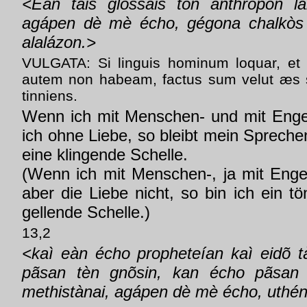
<Eàn tais glóssais tõn anthrópon la
agápen dè mè écho, gégona chalkòs
alalázon.>
VULGATA: Si linguis hominum loquar, et 
autem non habeam, factus sum velut æs
tinniens.
Wenn ich mit Menschen- und mit Enge
ich ohne Liebe, so bleibt mein Sprech
eine klingende Schelle.
(Wenn ich mit Menschen-, ja mit Eng
aber die Liebe nicht, so bin ich ein 
gellende Schelle.)
13,2
<kaì eàn écho propheteían kaì eidõ t
pãsan tèn gnõsin, kan écho pãsan t
methistànai, agápen dè mè écho, uthén