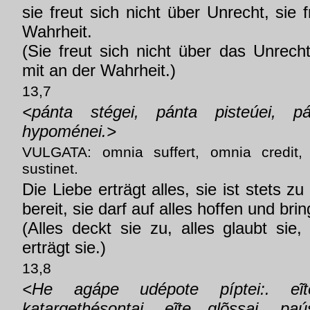
sie freut sich nicht über Unrecht, sie 
Wahrheit.
(Sie freut sich nicht über das Unrecht
mit an der Wahrheit.)
13,7
<pánta stégei, pánta pisteúei, pá
hypoménei.>
VULGATA: omnia suffert, omnia credit,
sustinet.
Die Liebe erträgt alles, sie ist stets 
bereit, sie darf auf alles hoffen und bri
(Alles deckt sie zu, alles glaubt sie, 
erträgt sie.)
13,8
<He agápe udépote píptei:. eĩt
katargethésontai. eĩte glõssai, paú