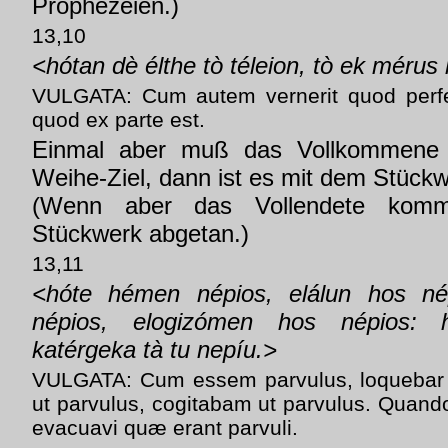
Prophezeien.)
13,10
<hótan dè élthe tò téleion, tò ek mérus
VULGATA: Cum autem vernerit quod perfe
quod ex parte est.
Einmal aber muß das Vollkommene 
Weihe-Ziel, dann ist es mit dem Stückw
(Wenn aber das Vollendete komm
Stückwerk abgetan.)
13,11
<hóte hémen népios, elálun hos né
népios, elogizómen hos népios: 
katérgeka tà tu nepíu.>
VULGATA: Cum essem parvulus, loquebar 
ut parvulus, cogitabam ut parvulus. Quand
evacuavi quæ erant parvuli.