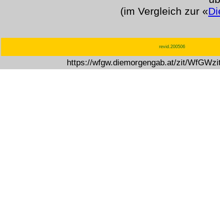
(im Vergleich zur «
Di
revid.200506
https://wfgw.diemorgengab.at/zit/WfGWz