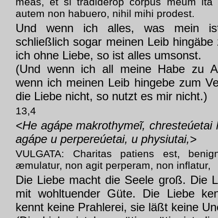
meas, et si tradiderop corpus meum ita 
autem non habuero, nihil mihi prodest.
Und wenn ich alles, was mein ist
schließlich sogar meinen Leib hingäbe
ich ohne Liebe, so ist alles umsonst.
(Und wenn ich all meine Habe zu 
wenn ich meinen Leib hingebe zum Ve
die Liebe nicht, so nutzt es mir nicht.)
13,4
<He agápe makrothymeĩ, chresteúetai h
agápe u perpereúetai, u physiutai,>
VULGATA: Charitas patiens est, benig
æmulatur, non agit perperam, non inflatur,
Die Liebe macht die Seele groß. Die Li
mit wohltuender Güte. Die Liebe ken
kennt keine Prahlerei, sie läßt keine 