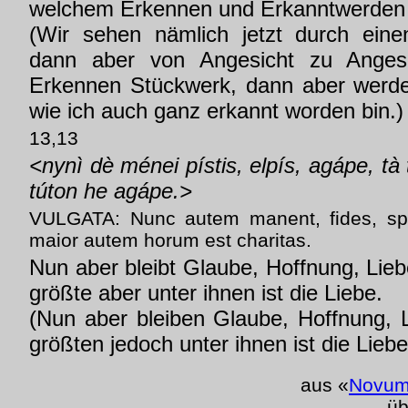
welchem Erkennen und Erkanntwerden 
(Wir sehen nämlich jetzt durch einen
dann aber von Angesicht zu Angesic
Erkennen Stückwerk, dann aber werde
wie ich auch ganz erkannt worden bin.)
13,13
<nynì dè ménei pístis, elpís, agápe, tà
túton he agápe.>
VULGATA: Nunc autem manent, fides, spes
maior autem horum est charitas.
Nun aber bleibt Glaube, Hoffnung, Liebe
größte aber unter ihnen ist die Liebe.
(Nun aber bleiben Glaube, Hoffnung, L
größten jedoch unter ihnen ist die Liebe
aus «
Novum
üb