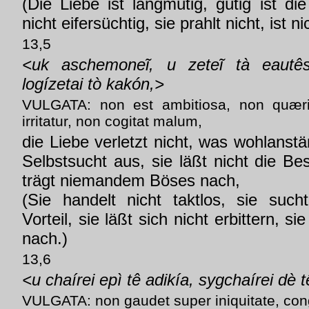
(Die Liebe ist langmütig, gütig ist die
nicht eifersüchtig, sie prahlt nicht, ist n
13,5
<uk aschemoneĩ, u zeteĩ tà eautês
logízetai tò kakón,>
VULGATA: non est ambitiosa, non quær
irritatur, non cogitat malum,
die Liebe verletzt nicht, was wohlanständ
Selbstsucht aus, sie läßt nicht die Bes
trägt niemandem Böses nach,
(Sie handelt nicht taktlos, sie suc
Vorteil, sie läßt sich nicht erbittern, s
nach.)
13,6
<u chaírei epì tê adikía, sygchaírei dè t
VULGATA: non gaudet super iniquitate, cong