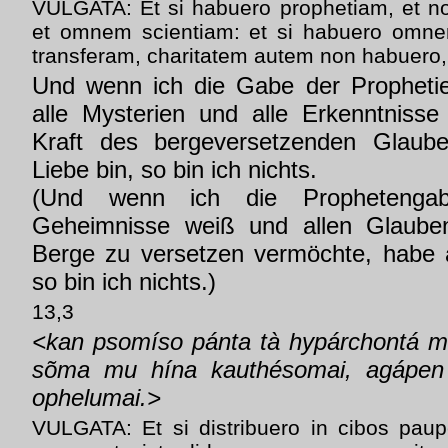
VULGATA: Et si habuero prophetiam, et n
et omnem scientiam: et si habuero omne
transferam, charitatem autem non habuero, 
Und wenn ich die Gabe der Propheti
alle Mysterien und alle Erkenntniss
Kraft des bergeversetzenden Glaub
Liebe bin, so bin ich nichts.
(Und wenn ich die Prophetenga
Geheimnisse weiß und allen Glaube
Berge zu versetzen vermöchte, habe a
so bin ich nichts.)
13,3
<kan psomíso pánta tà hypárchontá m
sõma mu hína kauthésomai, agápen
ophelumai.>
VULGATA: Et si distribuero in cibos pau