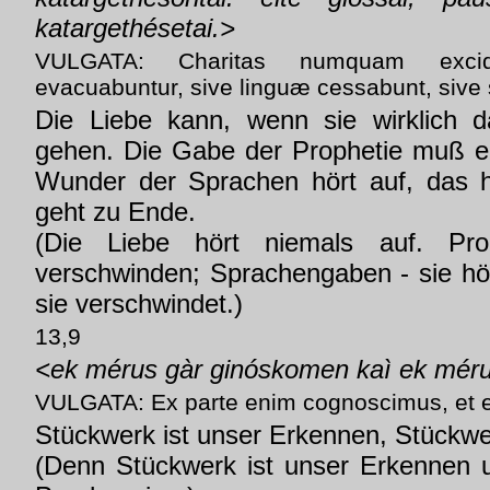
katargethésetai.>
VULGATA: Charitas numquam excidi
evacuabuntur, sive linguæ cessabunt, sive s
Die Liebe kann, wenn sie wirklich da
gehen. Die Gabe der Prophetie muß e
Wunder der Sprachen hört auf, das h
geht zu Ende.
(Die Liebe hört niemals auf. Pro
verschwinden; Sprachengaben - sie hör
sie verschwindet.)
13,9
<ek mérus gàr ginóskomen kaì ek mér
VULGATA: Ex parte enim cognoscimus, et e
Stückwerk ist unser Erkennen, Stückwe
(Denn Stückwerk ist unser Erkennen 