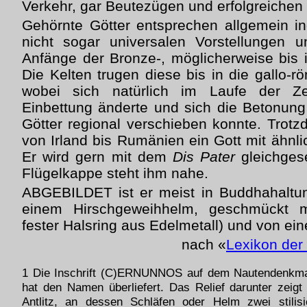
Verkehr, gar Beutezügen und erfolgreichen
Gehörnte Götter entsprechen allgemein i
nicht sogar universalen Vorstellungen u
Anfänge der Bronze-, möglicherweise bis i
Die Kelten trugen diese bis in die gallo-r
wobei sich natürlich im Laufe der Ze
Einbettung änderte und sich die Betonung
Götter regional verschieben konnte. Trotz
von Irland bis Rumänien ein Gott mit ähnli
Er wird gern mit dem
Dis Pater
gleichges
Flügelkappe steht ihm nahe.
ABGEBILDET ist er meist in Buddhahaltun
einem Hirschgeweihhelm, geschmückt
fester Halsring aus Edelmetall) und von ein
nach «
Lexikon der
1 Die Inschrift (C)ERNUNNOS auf dem Nautendenkm
hat den Namen überliefert. Das Relief darunter zeigt e
Antlitz, an dessen Schläfen oder Helm zwei stilisi