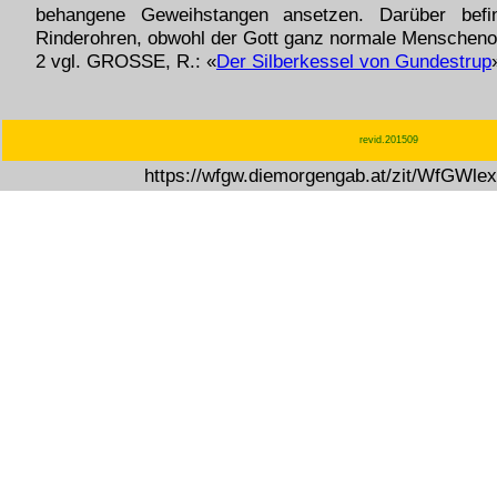
behangene Geweihstangen ansetzen. Darüber befin
Rinderohren, obwohl der Gott ganz normale Menschenoh
2 vgl. GROSSE, R.: «
Der Silberkessel von Gundestrup
revid.201509
https://wfgw.diemorgengab.at/zit/WfGWle