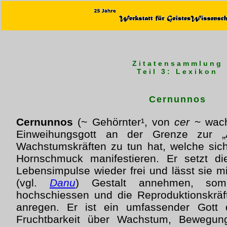
Zitatensammlung
Teil 3: Lexikon
Cernunnos
Cernunnos
(~ Gehörnter¹, von
cer
~ wachs
Einweihungsgott an der Grenze zur „A
Wachstumskräften zu tun hat, welche sic
Hornschmuck manifestieren. Er setzt d
Lebensimpulse wieder frei und lässt sie mit
(vgl.
Danu
) Gestalt annehmen, somi
hochschiessen und die Reproduktionskräf
anregen. Er ist ein umfassender Gott
Fruchtbarkeit über Wachstum, Bewegu