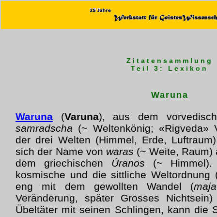
Zitatensammlung
Teil 3: Lexikon
Waruna
Waruna
(
Varuna
), aus dem vorvedis
samradscha
(~ Weltenkönig; «Rigveda» V
der drei Welten (Himmel, Erde, Luftraum).
sich der Name von
waras
(~ Weite, Raum) 
dem griechischen
Úranos
(~ Himmel). 
kosmische und die sittliche Weltordnung 
eng mit dem gewollten Wandel (
maja
Veränderung, später Grosses Nichtsein)
Übeltäter mit seinen Schlingen, kann die