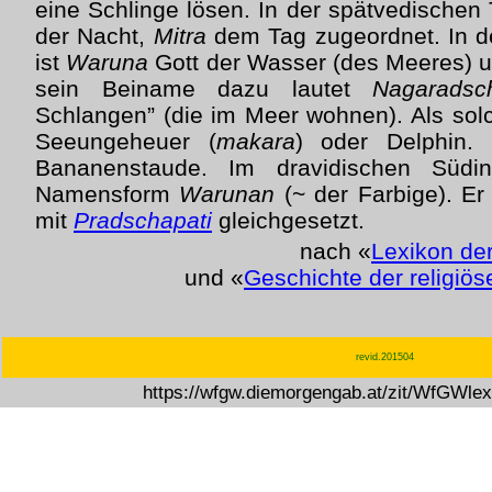
eine Schlinge lösen. In der spätvedischen
der Nacht,
Mitra
dem Tag zugeordnet. In d
ist
Waruna
Gott der Wasser (des Meeres) 
sein Beiname dazu lautet
Nagaradsc
Schlangen” (die im Meer wohnen). Als solc
Seeungeheuer (
makara
) oder Delphin. 
Bananenstaude. Im dravidischen Südin
Namensform
Warunan
(~ der Farbige). Er
mit
Pradschapati
gleichgesetzt.
nach «
Lexikon de
und «
Geschichte der religiö
revid.201504
https://wfgw.diemorgengab.at/zit/WfGWle